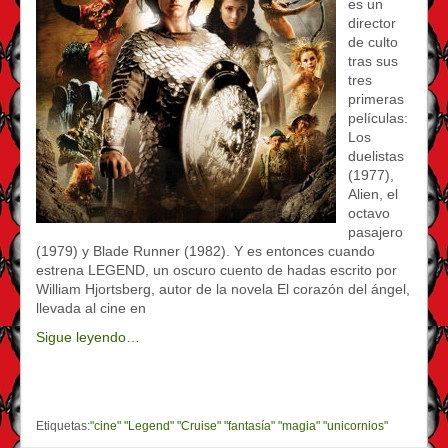
es un
director
de culto
tras sus
tres
primeras
películas:
Los
duelistas
(1977),
Alien, el
octavo
pasajero
(1979) y Blade Runner (1982). Y es entonces cuando
estrena LEGEND, un oscuro cuento de hadas escrito por
William Hjortsberg, autor de la novela El corazón del ángel,
llevada al cine en
Sigue leyendo…
Etiquetas:
"cine" "Legend" "Cruise" "fantasía" "magia" "unicornios"