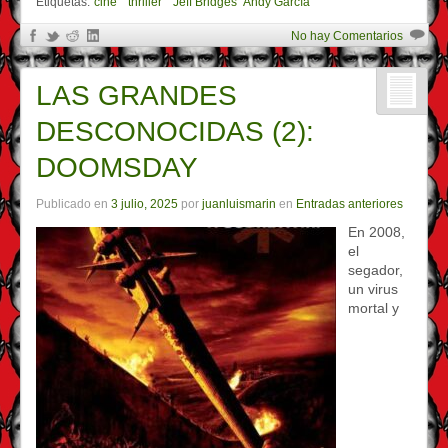
Etiquetas:
"cine" "thriller" "Jeff Bridges" Andy García""
No hay Comentarios
LAS GRANDES
DESCONOCIDAS (2):
DOOMSDAY
Publicado en
3 julio, 2025
por
juanluismarin
en
Entradas anteriores
En 2008,
el
segador,
un virus
mortal y