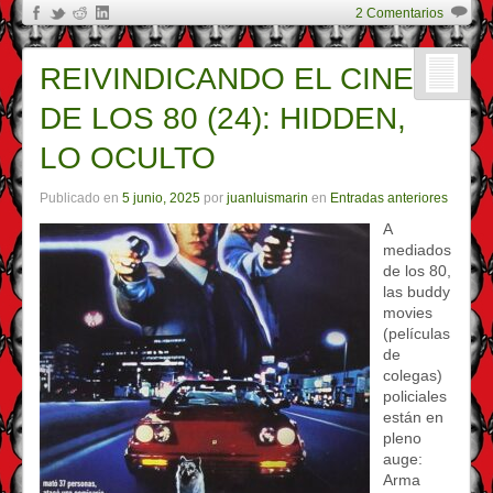
2 Comentarios
REIVINDICANDO EL CINE
DE LOS 80 (24): HIDDEN,
LO OCULTO
Publicado en
5 junio, 2025
por
juanluismarin
en
Entradas anteriores
A
mediados
de los 80,
las buddy
movies
(películas
de
colegas)
policiales
están en
pleno
auge:
Arma