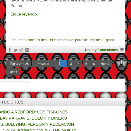
Palma,
Sigue leyendo…
Etiquetas:
"cine" "crítica" "el fantasma del paraíso" "musical" "glam"
No hay Comentarios
Página 2 of 25
‹ Previous
1
2
3
4
5
6
Next ›
Last »
 recientes
NDO A REDFORD: LOS FISGONES
BAY RARA AVIS: DOLOR Y DINERO
S: BULLYING, PERDÓN Y REDENCIÓN
NDES DESCONOCIDAS (5): THE GUILTY