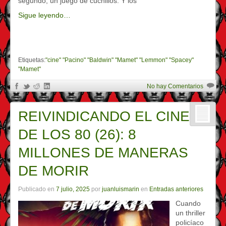
segundo, un juego de cuchillos. Y los
Sigue leyendo…
Etiquetas:
"cine" "Pacino" "Baldwin" "Mamet" "Lemmon" "Spacey"
"Mamet"
No hay Comentarios
REIVINDICANDO EL CINE
DE LOS 80 (26): 8
MILLONES DE MANERAS
DE MORIR
Publicado en
7 julio, 2025
por
juanluismarin
en
Entradas anteriores
Cuando
un thriller
policíaco