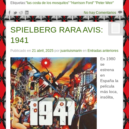
Etiquetas:
"las costa de los mosquitos" "Harrison Ford" "Peter Weir"
No hay Comentarios
SPIELBERG RARA AVIS:
1941
Publicado en
21 abril, 2025
por
juanluismarin
en
Entradas anteriores
En 1980
se
estrena
en
España la
película
más loca,
insólita,