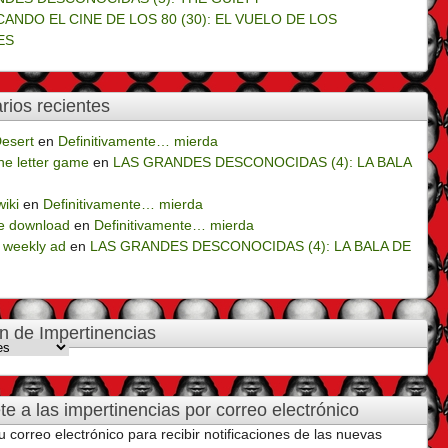
CANDO EL CINE DE LOS 80 (30): EL VUELO DE LOS
ES
ios recientes
esert
en
Definitivamente… mierda
e letter game
en
LAS GRANDES DESCONOCIDAS (4): LA BALA
wiki
en
Definitivamente… mierda
e download
en
Definitivamente… mierda
 weekly ad
en
LAS GRANDES DESCONOCIDAS (4): LA BALA DE
n de Impertinencias
cias
te a las impertinencias por correo electrónico
u correo electrónico para recibir notificaciones de las nuevas