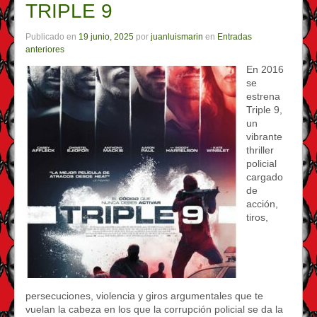
TRIPLE 9
Publicado en
19 junio, 2025
por
juanluismarin
en
Entradas
anteriores
En 2016
se
estrena
Triple 9,
un
vibrante
thriller
policial
cargado
de
acción,
tiros,
persecuciones, violencia y giros argumentales que te
vuelan la cabeza en los que la corrupción policial se da la