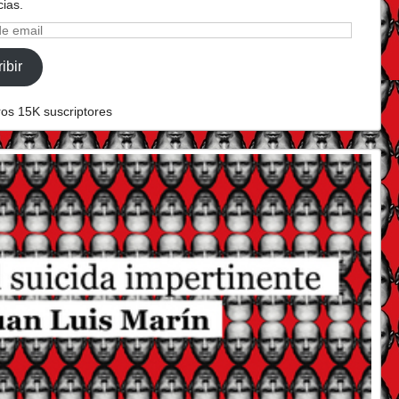
cias.
ibir
ros 15K suscriptores