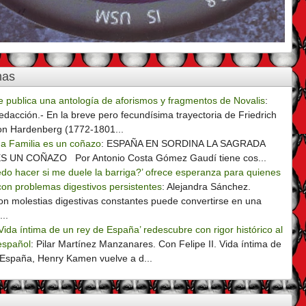
mas
e publica una antología de aforismos y fragmentos de Novalis
:
edacción.- En la breve pero fecundísima trayectoria de Friedrich
on Hardenberg (1772-1801...
a Familia es un coñazo
:
ESPAÑA EN SORDINA LA SAGRADA
S UN COÑAZO Por Antonio Costa Gómez Gaudí tiene cos...
do hacer si me duele la barriga?’ ofrece esperanza para quienes
con problemas digestivos persistentes
:
Alejandra Sánchez.
on molestias digestivas constantes puede convertirse en una
...
. Vida íntima de un rey de España’ redescubre con rigor histórico al
español
:
Pilar Martínez Manzanares. Con Felipe II. Vida íntima de
 España, Henry Kamen vuelve a d...