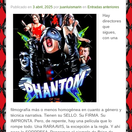
Publicado en
3 abril, 2025
por
juanluismarin
en
Entradas anteriores
Hay
directores
que
sigues,
con una
filmografía más o menos homogénea en cuanto a género y
técnica narrativa. Tienen su SELLO. Su FIRMA. Su
IMPRONTA. Pero, de repente, hay una película que lo
rompe todo. Una RARA AVIS, la excepción a la regla. Y ahí
nace la SORPRESA. Pongamos el ejemplo de Brian de