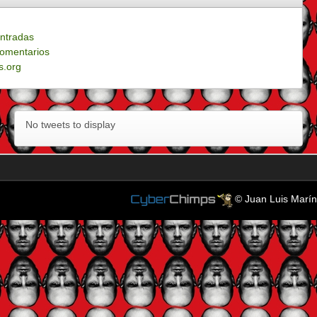
ntradas
omentarios
s.org
No tweets to display
© Juan Luis Marín