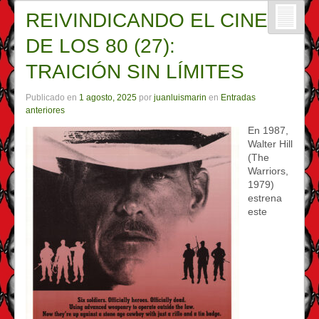
REIVINDICANDO EL CINE
DE LOS 80 (27):
TRAICIÓN SIN LÍMITES
Publicado en
1 agosto, 2025
por
juanluismarin
en
Entradas
anteriores
En 1987,
Walter Hill
(The
Warriors,
1979)
estrena
este