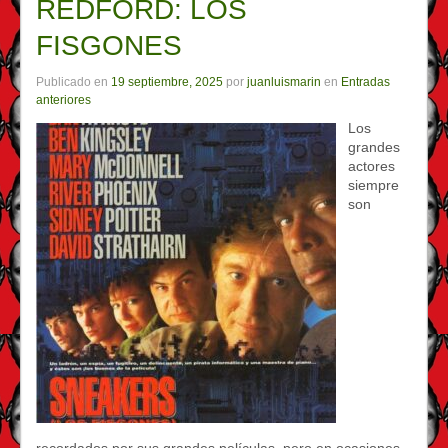
REDFORD: LOS
FISGONES
Publicado en
19 septiembre, 2025
por
juanluismarin
en
Entradas
anteriores
Los
grandes
actores
siempre
son
recordados por sus grandes películas, pero en ocasiones