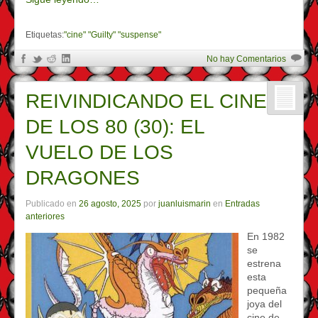
Etiquetas:
"cine" "Guilty" "suspense"
No hay Comentarios
REIVINDICANDO EL CINE
DE LOS 80 (30): EL
VUELO DE LOS
DRAGONES
Publicado en
26 agosto, 2025
por
juanluismarin
en
Entradas
anteriores
En 1982
se
estrena
esta
pequeña
joya del
cine de