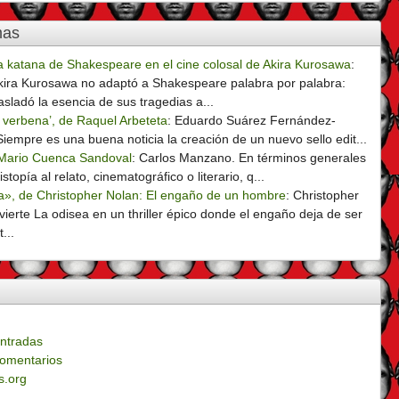
mas
a katana de Shakespeare en el cine colosal de Akira Kurosawa
:
kira Kurosawa no adaptó a Shakespeare palabra por palabra:
rasladó la esencia de sus tragedias a...
 verbena’, de Raquel Arbeteta
:
Eduardo Suárez Fernández-
iempre es una buena noticia la creación de un nuevo sello edit...
 Mario Cuenca Sandoval
:
Carlos Manzano. En términos generales
stopía al relato, cinematográfico o literario, q...
a», de Christopher Nolan: El engaño de un hombre
:
Christopher
ierte La odisea en un thriller épico donde el engaño deja de ser
...
ntradas
omentarios
s.org