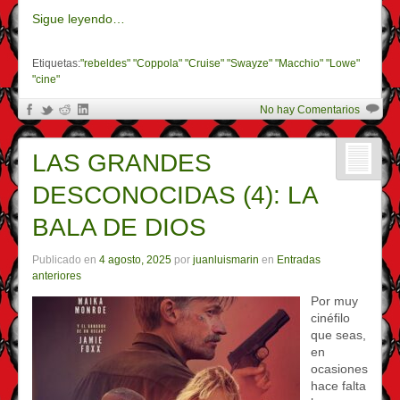
Sigue leyendo…
Etiquetas:
"rebeldes" "Coppola" "Cruise" "Swayze" "Macchio" "Lowe"
"cine"
No hay Comentarios
LAS GRANDES
DESCONOCIDAS (4): LA
BALA DE DIOS
Publicado en
4 agosto, 2025
por
juanluismarin
en
Entradas
anteriores
Por muy
cinéfilo
que seas,
en
ocasiones
hace falta