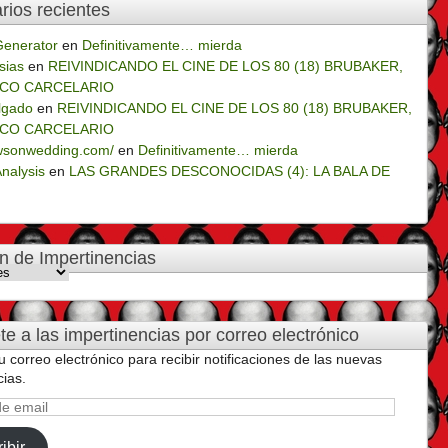
ios recientes
Generator
en
Definitivamente… mierda
sias
en
REIVINDICANDO EL CINE DE LOS 80 (18) BRUBAKER,
ICO CARCELARIO
lgado
en
REIVINDICANDO EL CINE DE LOS 80 (18) BRUBAKER,
ICO CARCELARIO
owsonwedding.com/
en
Definitivamente… mierda
Analysis
en
LAS GRANDES DESCONOCIDAS (4): LA BALA DE
n de Impertinencias
cias
te a las impertinencias por correo electrónico
u correo electrónico para recibir notificaciones de las nuevas
cias.
ibir