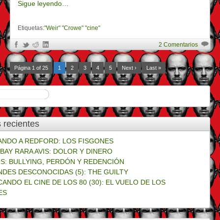
Sigue leyendo…
Etiquetas:
"Weir" "Crowe" "cine"
2 Comentarios
Página 1 of 25
1
2
3
4
5
Next ›
Last »
 recientes
NDO A REDFORD: LOS FISGONES
BAY RARA AVIS: DOLOR Y DINERO
S: BULLYING, PERDÓN Y REDENCIÓN
NDES DESCONOCIDAS (5): THE GUILTY
CANDO EL CINE DE LOS 80 (30): EL VUELO DE LOS
ES