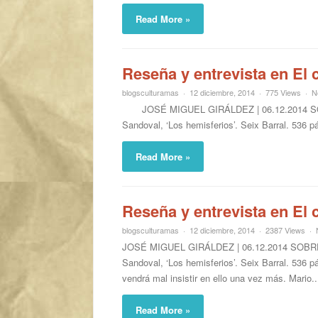
Read More »
Reseña y entrevista en El 
blogsculturamas
12 diciembre, 2014
775 Views
N
JOSÉ MIGUEL GIRÁLDEZ | 06.12.2014 SOB
Sandoval, ‘Los hemisferios’. Seix Barral. 536 p
Read More »
Reseña y entrevista en El 
blogsculturamas
12 diciembre, 2014
2387 Views
JOSÉ MIGUEL GIRÁLDEZ | 06.12.2014 SOBR
Sandoval, ‘Los hemisferios’. Seix Barral. 536 p
vendrá mal insistir en ello una vez más. Mario..
Read More »