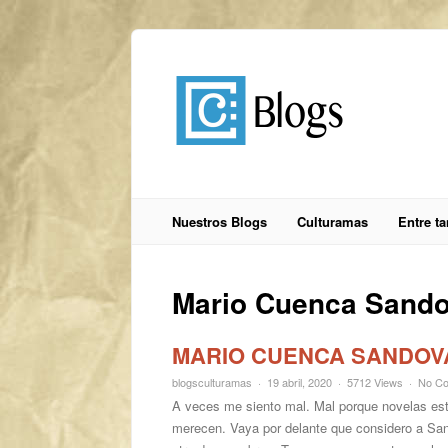
Nuestros Blogs
Culturamas
Entre t
Mario Cuenca Sando
MARIO CUENCA SANDOVA
blogsculturamas
19 abril, 2020
5712 Views
No C
A veces me siento mal. Mal porque novelas es
merecen. Vaya por delante que considero a San