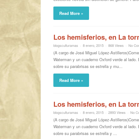
Read More »
Los hemisferios, en La to
blogsculturamas
8 enero, 2015
868 Views
No Co
(A cargo de José Miguel López-Astilleros)Comen
Waterman y un cuaderno Oxford verde al lado. E
sobre su parabrisas se estrella y mu...
Read More »
Los hemisferios, en La to
blogsculturamas
8 enero, 2015
2893 Views
No C
(A cargo de José Miguel López-Astilleros)Comen
Waterman y un cuaderno Oxford verde al lado. E
sobre su parabrisas se estrella y ...