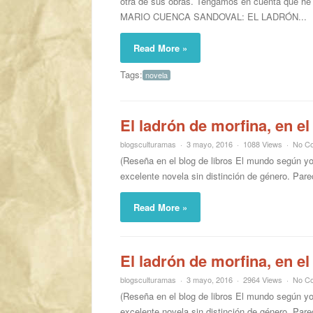
otra de sus obras. Tengamos en cuenta que he 
MARIO CUENCA SANDOVAL: EL LADRÓN...
Read More »
Tags:
novela
El ladrón de morfina, en 
blogsculturamas
3 mayo, 2016
1088 Views
No C
(Reseña en el blog de libros El mundo según yo
excelente novela sin distinción de género. Pare
Read More »
El ladrón de morfina, en 
blogsculturamas
3 mayo, 2016
2964 Views
No C
(Reseña en el blog de libros El mundo según yo
excelente novela sin distinción de género. Pare