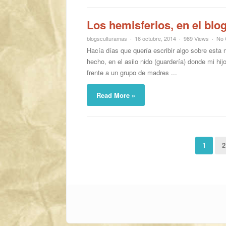
Los hemisferios, en el blo
blogsculturamas
16 octubre, 2014
989 Views
No
Hacía días que quería escribir algo sobre esta 
hecho, en el asilo nido (guardería) donde mi hi
frente a un grupo de madres ...
Read More »
1
2