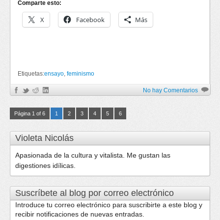
Comparte esto:
X
Facebook
Más
Etiquetas:
ensayo
,
feminismo
No hay Comentarios
Página 1 of 6
1
2
3
4
5
6
Violeta Nicolás
Apasionada de la cultura y vitalista. Me gustan las
digestiones idílicas.
Suscríbete al blog por correo electrónico
Introduce tu correo electrónico para suscribirte a este blog y
recibir notificaciones de nuevas entradas.