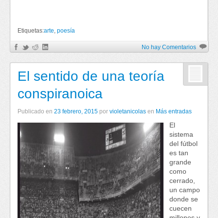
Etiquetas:
arte
,
poesía
No hay Comentarios
El sentido de una teoría
conspiranoica
Publicado en
23 febrero, 2015
por
violetanicolas
en
Más entradas
El
sistema
del fútbol
es tan
grande
como
cerrado,
un campo
donde se
cuecen
millones y