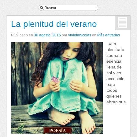
La plenitud del verano
Publicado en
30 agosto, 2015
por
violetanicolas
en
Más entradas
«La
plenitud»
suena a
esencia
llena de
sol y es
accesible
para
todos
quienes
abran sus