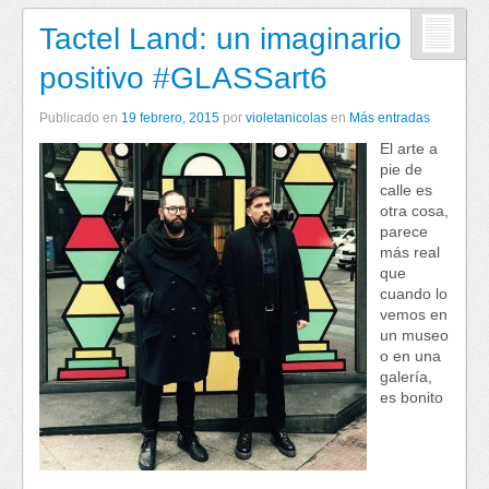
Tactel Land: un imaginario
positivo #GLASSart6
Publicado en
19 febrero, 2015
por
violetanicolas
en
Más entradas
El arte a
pie de
calle es
otra cosa,
parece
más real
que
cuando lo
vemos en
un museo
o en una
galería,
es bonito