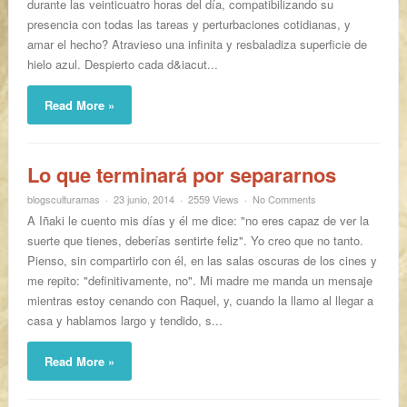
durante las veinticuatro horas del día, compatibilizando su
presencia con todas las tareas y perturbaciones cotidianas, y
amar el hecho? Atravieso una infinita y resbaladiza superficie de
hielo azul. Despierto cada d&iacut...
Read More »
Lo que terminará por separarnos
blogsculturamas
23 junio, 2014
2559 Views
No Comments
A Iñaki le cuento mis días y él me dice: "no eres capaz de ver la
suerte que tienes, deberías sentirte feliz". Yo creo que no tanto.
Pienso, sin compartirlo con él, en las salas oscuras de los cines y
me repito: "definitivamente, no". Mi madre me manda un mensaje
mientras estoy cenando con Raquel, y, cuando la llamo al llegar a
casa y hablamos largo y tendido, s...
Read More »