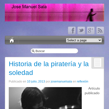
Historia de la piratería y la
soledad
Publicado en
10 julio, 2013
por
josemanuelsala
en
reflexión
Artículo
publicado