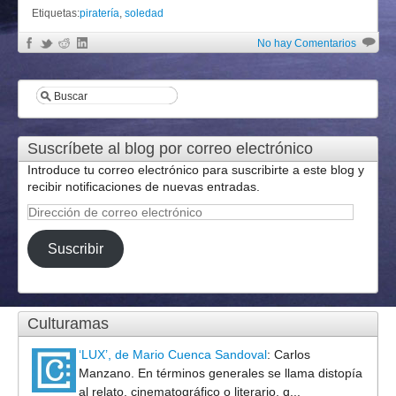
Etiquetas:
piratería
,
soledad
No hay Comentarios
Suscríbete al blog por correo electrónico
Introduce tu correo electrónico para suscribirte a este blog y
recibir notificaciones de nuevas entradas.
Dirección
de
correo
Suscribir
electrónico
Culturamas
‘LUX’, de Mario Cuenca Sandoval
:
Carlos
Manzano. En términos generales se llama distopía
al relato, cinematográfico o literario, q...