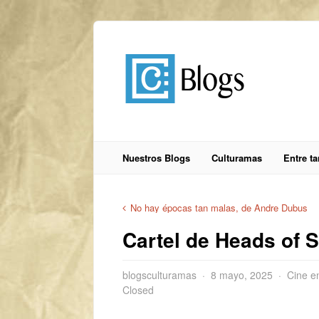
Nuestros Blogs
Culturamas
Entre t
No hay épocas tan malas, de Andre Dubus
Cartel de Heads of S
blogsculturamas
8 mayo, 2025
Cine e
Closed