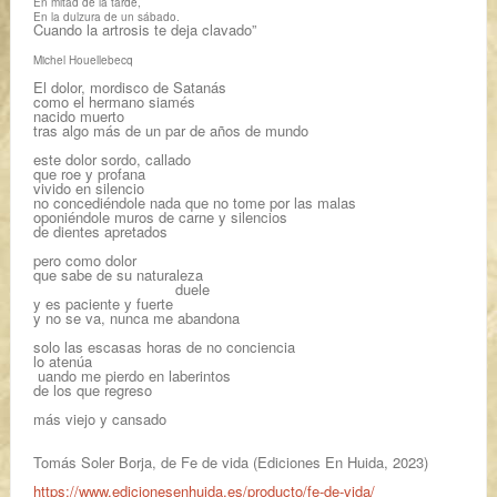
En mitad de la tarde,
En la dulzura de un sábado.
Cuando la artrosis te deja clavado”
Michel Houellebecq
El dolor, mordisco de Satanás
como el hermano siamés
nacido muerto
tras algo más de un par de años de mundo
este dolor sordo, callado
que roe y profana
vivido en silencio
no concediéndole nada que no tome por las malas
oponiéndole muros de carne y silencios
de dientes apretados
pero como dolor
que sabe de su naturaleza
duele
y es paciente y fuerte
y no se va, nunca me abandona
solo las escasas horas de no conciencia
lo atenúa
uando me pierdo en laberintos
de los que regreso
más viejo y cansado
Tomás Soler Borja, de
Fe de vida
(Ediciones En Huida, 2023)
https://www.edicionesenhuida.es/producto/fe-de-vida/