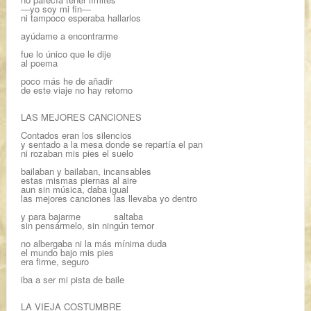
―yo soy mi fin―
ni tampoco esperaba hallarlos
ayúdame a encontrarme
fue lo único que le dije
al poema
poco más he de añadir
de este viaje no hay retorno
LAS MEJORES CANCIONES
Contados eran los silencios
y sentado a la mesa donde se repartía el pan
ni rozaban mis pies el suelo
bailaban y bailaban, incansables
estas mismas piernas al aire
aun sin música, daba igual
las mejores canciones las llevaba yo dentro
y para bajarme saltaba
sin pensármelo, sin ningún temor
no albergaba ni la más mínima duda
el mundo bajo mis pies
era firme, seguro
iba a ser mi pista de baile
LA VIEJA COSTUMBRE