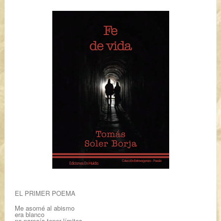
EL PRIMER POEMA
Me asomé al abismo
era blanco
no parecía tener límites