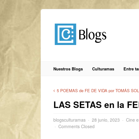
Nuestros Blogs
Culturamas
Entre t
5 POEMAS de FE DE VIDA por TOMÁS SO
LAS SETAS en la F
blogsculturamas
28 junio, 2023
Cine e
Comments Closed