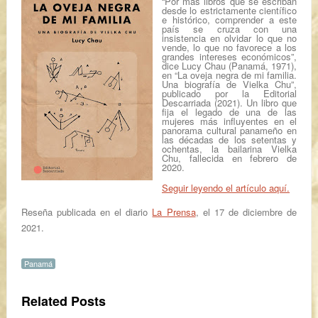
“
Por más libros que se escriban
desde lo estrictamente científico
e histórico, comprender a este
país se cruza con una
insistencia en olvidar lo que no
vende, lo que no favorece a los
grandes intereses económicos
”,
dice
Lucy Chau
(
Panamá
, 1971),
en “
La oveja negra de mi familia.
Una biografía de Vielka Chu
”,
publicado por la
Editorial
Descarriada
(2021). Un libro que
fija el legado de una de las
mujeres más influyentes en el
panorama cultural panameño en
las décadas de los setentas y
ochentas, la bailarina
Vielka
Chu
, fallecida en febrero de
2020.
Seguir leyendo el artículo aquí.
Reseña publicada en el diario
La Prensa
, el 17 de diciembre de
2021.
Panamá
Related Posts