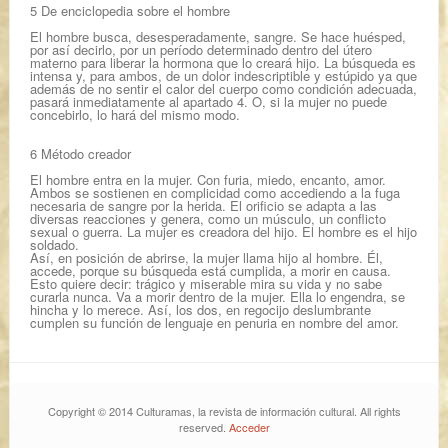
5 De enciclopedia sobre el hombre
El hombre busca, desesperadamente, sangre. Se hace huésped,
por así decirlo, por un período determinado dentro del útero
materno para liberar la hormona que lo creará hijo. La búsqueda es
intensa y, para ambos, de un dolor indescriptible y estúpido ya que
además de no sentir el calor del cuerpo como condición adecuada,
pasará inmediatamente al apartado 4. O, si la mujer no puede
concebirlo, lo hará del mismo modo.
6 Método creador
El hombre entra en la mujer. Con furia, miedo, encanto, amor.
Ambos se sostienen en complicidad como accediendo a la fuga
necesaria de sangre por la herida. El orificio se adapta a las
diversas reacciones y genera, como un músculo, un conflicto
sexual o guerra. La mujer es creadora del hijo. El hombre es el hijo
soldado.
Así, en posición de abrirse, la mujer llama hijo al hombre. Él,
accede, porque su búsqueda está cumplida, a morir en causa.
Esto quiere decir: trágico y miserable mira su vida y no sabe
curarla nunca. Va a morir dentro de la mujer. Ella lo engendra, se
hincha y lo merece. Así, los dos, en regocijo deslumbrante
cumplen su función de lenguaje en penuria en nombre del amor.
Copyright © 2014 Culturamas, la revista de información cultural. All rights
reserved.
Acceder