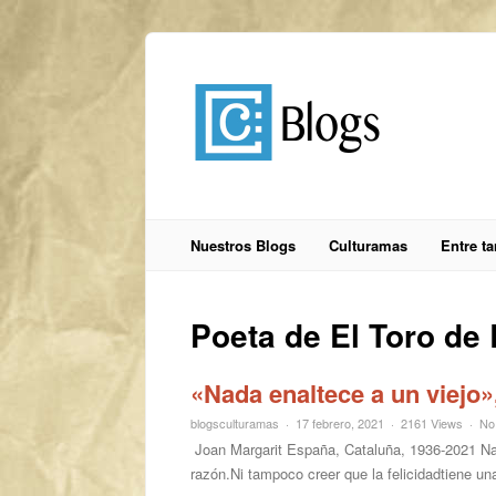
Nuestros Blogs
Culturamas
Entre t
Poeta de El Toro de 
«Nada enaltece a un viejo»
blogsculturamas
17 febrero, 2021
2161 Views
No
Joan Margarit España, Cataluña, 1936-2021 Nad
razón.Ni tampoco creer que la felicidadtiene un