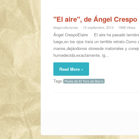
"El aire", de Ángel Crespo
blogsculturamas
10 septiembre, 2014
1968 Views
Ángel CrespoElaire El aire ha pasado lamiéndo
luego,en los ojos traía un terrible retrato.Como 
manos,dejándonos oloresde matorrales y conejo
humedecida;exactamente, ig...
Read More »
Tags:
Poeta de El Toro de Barro