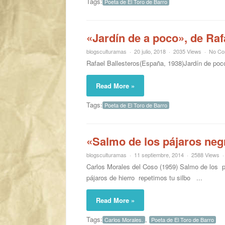
Tags:
Poeta de El Toro de Barro
«Jardín de a poco», de Raf
blogsculturamas
20 julio, 2018
2035 Views
No Co
Rafael Ballesteros(España, 1938)Jardín
Read More »
Tags:
Poeta de El Toro de Barro
«Salmo de los pájaros neg
blogsculturamas
11 septiembre, 2014
2588 Views
Carlos Morales del Coso (1959) Salmo 
pájaros de hierro repetimos tu silbo ...
Read More »
Tags:
,
Carlos Morales.
Poeta de El Toro de Barro