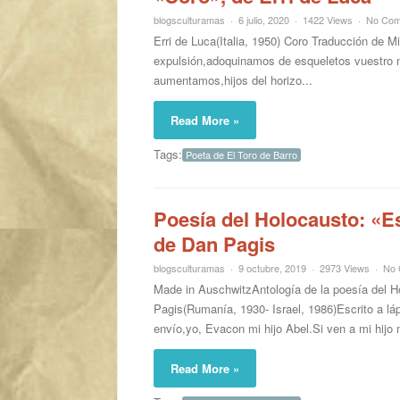
blogsculturamas
6 julio, 2020
1422 Views
No Co
Erri de Luca(Italia, 1950) Coro Traducción de 
expulsión,adoquinamos de esqueletos vuestro m
aumentamos,hijos del horizo...
Read More »
Tags:
Poeta de El Toro de Barro
Poesía del Holocausto: «Es
de Dan Pagis
blogsculturamas
9 octubre, 2019
2973 Views
No
Made in AuschwitzAntología de la poesía del H
Pagis(Rumanía, 1930- Israel, 1986)Escrito a l
envío,yo, Evacon mi hijo Abel.Si ven a mi hijo 
Read More »