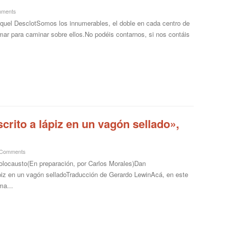
mments
Miquel DesclotSomos los innumerables, el doble en cada centro de
ar para caminar sobre ellos.No podéis contarnos, si nos contáis
crito a lápiz en un vagón sellado»,
 Comments
olocausto(En preparación, por Carlos Morales)Dan
ápiz en un vagón selladoTraducción de Gerardo LewinAcá, en este
ma...