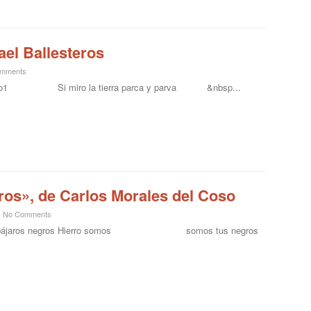
ael Ballesteros
mments
 de poco1 Si miro la tierra parca y parva &nbsp...
ros», de Carlos Morales del Coso
No Comments
de los pájaros negros Hierro somos somos tus negros