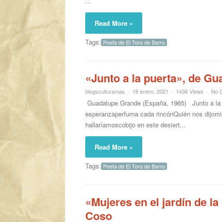
...
Read More »
Tags:
Poeta de El Toro de Barro
«Junto a la puerta», de G
blogsculturamas
18 enero, 2021
1436 Views
No 
Guadalupe Grande (España, 1965) Junto a la 
esperanzaperfuma cada rincónQuién nos dijom
hallaríamoscobijo en este desiert...
Read More »
Tags:
Poeta de El Toro de Barro
«Mujeres en el jardín de l
Coso