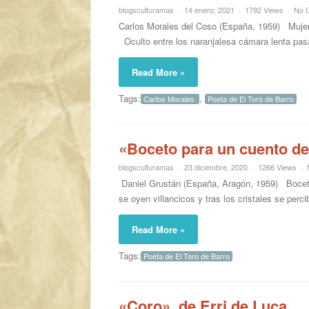
blogsculturamas
14 enero, 2021
1792 Views
No 
Carlos Morales del Coso (España, 1959) Muje
Oculto entre los naranjalesa cámara lenta pasa
Read More »
Tags:
,
Carlos Morales.
Poeta de El Toro de Barro
«Boceto para un cuento de
blogsculturamas
23 diciembre, 2020
1266 Views
Daniel Grustán (España, Aragón, 1959) Bocet
se oyen villancicos y tras los cristales se perc
Read More »
Tags:
Poeta de El Toro de Barro
«Coro», de Erri de Luca