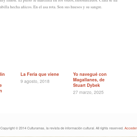
iry limón. El pulso le martillea en los oídos, ensordecedor. Ciara se ha
mbilla hecha añicos. En el asa rota. Son sus huesos y su sangre.
lín
La Feria que viene
Yo navegué con
Magallanes, de
9 agosto, 2018
e
Stuart Dybek
n
27 marzo, 2025
Copyright © 2014 Culturamas, la revista de información cultural. All rights reserved.
Acceder