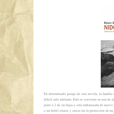
En determinado pasaje de esta novela, la familia 
difícil salir adelante. Esto se convierte en una de 
junto a 2 de sus hijas y está embarazada de nuevo
o un bebé) criarse y crecer sin la protección de un 