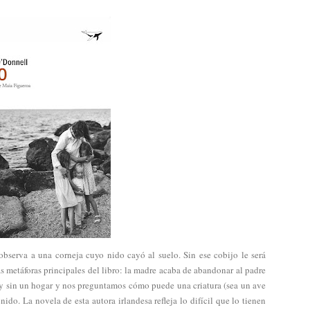
observa a una corneja cuyo nido cayó al suelo. Sin ese cobijo le será
las metáforas principales del libro: la madre acaba de abandonar al padre
 y sin un hogar y nos preguntamos cómo puede una criatura (sea un ave
nido. La novela de esta autora irlandesa refleja lo difícil que lo tienen