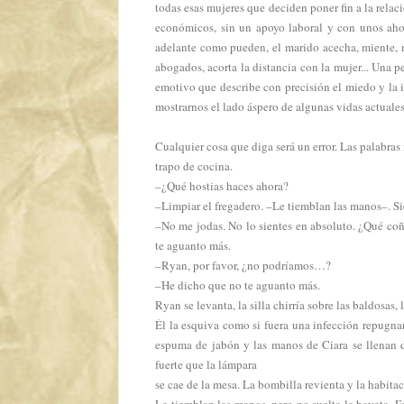
todas esas mujeres que deciden poner fin a la relac
económicos, sin un apoyo laboral y con unos ahor
adelante como pueden, el marido acecha, miente, me
abogados, acorta la distancia con la mujer... Una p
emotivo que describe con precisión el miedo y la 
mostrarnos el lado áspero de algunas vidas actuale
Cualquier cosa que diga será un error. Las palabras 
trapo de cocina.
–¿Qué hostias haces ahora?
–Limpiar el fregadero. –Le tiemblan las manos–. Si
–No me jodas. No lo sientes en absoluto. ¿Qué co
te aguanto más.
–Ryan, por favor, ¿no podríamos…?
–He dicho que no te aguanto más.
Ryan se levanta, la silla chirría sobre las baldosas,
Él la esquiva como si fuera una infección repugnant
espuma de jabón y las manos de Ciara se llenan d
fuerte que la lámpara
se cae de la mesa. La bombilla revienta y la habita