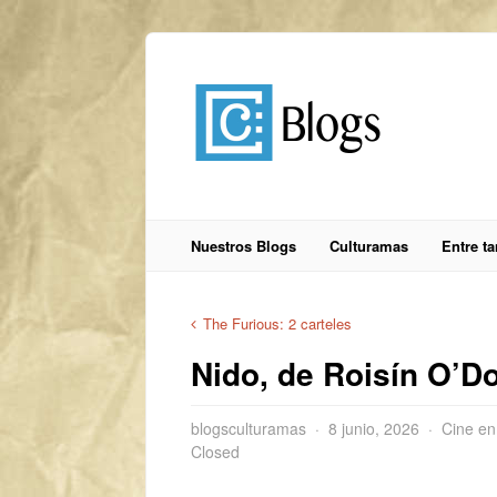
Nuestros Blogs
Culturamas
Entre t
The Furious: 2 carteles
Nido, de Roisín O’D
blogsculturamas
8 junio, 2026
Cine en
Closed