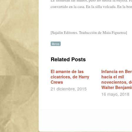
Le tiemblan las manos, pero no suelta la bayeta. Fa
convertido en la casa. En la silla volcada. En la bo
[Sajalín Editores. Traducción de Maia Figueroa]
libros
Related Posts
El amante de las
Infancia en Ber
cicatrices, de Harry
hacia el mil
Crews
novecientos, d
Walter Benjami
21 diciembre, 2015
16 mayo, 2018