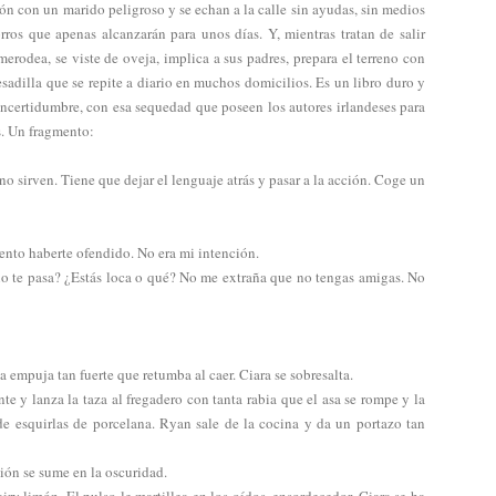
ión con un marido peligroso y se echan a la calle sin ayudas, sin medios
ros que apenas alcanzarán para unos días. Y, mientras tratan de salir
rodea, se viste de oveja, implica a sus padres, prepara el terreno con
esadilla que se repite a diario en muchos domicilios. Es un libro duro y
incertidumbre, con esa sequedad que poseen los autores irlandeses para
s. Un fragmento:
no sirven. Tiene que dejar el lenguaje atrás y pasar a la acción. Coge un
ento haberte ofendido. No era mi intención.
ño te pasa? ¿Estás loca o qué? No me extraña que no tengas amigas. No
 la empuja tan fuerte que retumba al caer. Ciara se sobresalta.
e y lanza la taza al fregadero con tanta rabia que el asa se rompe y la
e esquirlas de porcelana. Ryan sale de la cocina y da un portazo tan
ción se sume en la oscuridad.