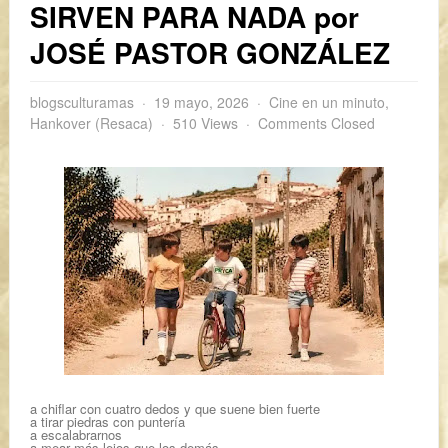
SIRVEN PARA NADA por
JOSÉ PASTOR GONZÁLEZ
blogsculturamas
19 mayo, 2026
Cine en un minuto
,
Hankover (Resaca)
510 Views
Comments Closed
a chiflar con cuatro dedos y que suene bien fuerte
a tirar piedras con puntería
a escalabrarnos
a mear más lejos que los demás