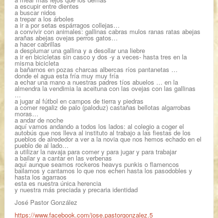
a escupir entre dientes
a buscar nidos
a trepar a los árboles
a ir a por setas espárragos collejas…
a convivir con animales: gallinas cabras mulos ranas ratas abejas
arañas abejas ovejas perros gatos…
a hacer cabrillas
a desplumar una gallina y a desollar una liebre
a ir en bicicletas sin casco y dos -y a veces- hasta tres en la
misma bicicleta
a bañarnos en pozas charcas albercas ríos pantanetas …
donde el agua esta fría muy muy fría
a echar una mano a nuestras padres tíos abuelos … en la
almendra la vendimia la aceituna con las ovejas con las gallinas
…
a jugar al fútbol en campos de tierra y piedras
a comer regaliz de palo (paloduz) castañas bellotas algarrobas
moras…
a andar de noche
aquí vamos andando a todos los lados: al colegio a coger el
autobús que nos lleva al instituto al trabajo a las fiestas de los
pueblos de alrededor a ver a la novia que nos hemos echado en el
pueblo de al lado…
a utilizar la navaja para comer y para jugar y para trabajar
a bailar y a cantar en las verbenas
aquí aunque seamos rockeros heavys punkis o flamencos
bailamos y cantamos lo que nos echen hasta los pasodobles y
hasta los agarraos
esta es nuestra única herencia
y nuestra más preciada y precaria identidad
José Pastor González
https://www.facebook.com/jose.pastorgonzalez.5