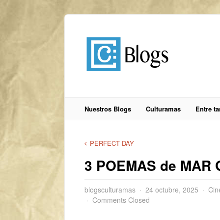
Nuestros Blogs
Culturamas
Entre t
PERFECT DAY
3 POEMAS de MAR
blogsculturamas
24 octubre, 2025
Cin
Comments Closed