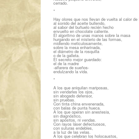
cerrado.
*
Hay olores que nos llevan de vuelta al calor de 
al sonido del aceite bullendo,
al sabor del buñuelo recién hecho
envuelto en chocolate caliente.
El algoritmo de unas manos sobre la masa
hurgando en el misterio de las formas,
midiendo meticulosamente,
sobre la mesa enharinada,
el diámetro de la rosquilla
o de la galleta.
El secreto mejor guardado:
el de la madre
-alfarera de sueños-
endulzando la vida.
*
A los que aniquilan mariposas,
sin vendarles los ojos,
sin abogado defensor,
sin pruebas.
Con tinta china envenenada,
con balas de punta hueca.
A los que operan sin anestesia,
sin diagnóstico,
sin apósitos, ni vendas.
Con rayos láser defectuosos,
con suturas endebles,
a la luz de las velas.
A los que celebran los holocaustos,