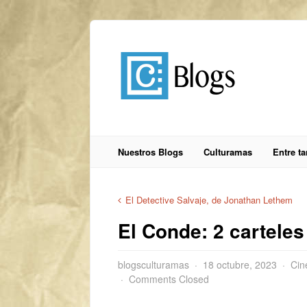
Nuestros Blogs
Culturamas
Entre t
El Detective Salvaje, de Jonathan Lethem
El Conde: 2 carteles
blogsculturamas
18 octubre, 2023
Cin
Comments Closed