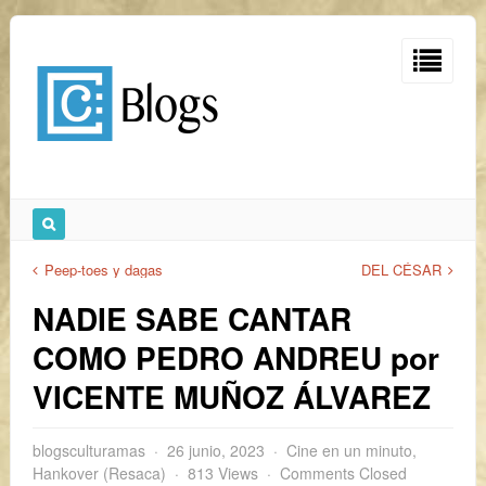
Peep-toes y dagas
DEL CÉSAR
NADIE SABE CANTAR
COMO PEDRO ANDREU por
VICENTE MUÑOZ ÁLVAREZ
blogsculturamas
26 junio, 2023
Cine en un minuto
,
Hankover (Resaca)
813 Views
Comments Closed