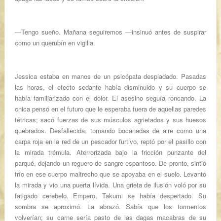
―Tengo sueño. Mañana seguiremos ―insinuó antes de suspirar
como un querubín en vigilia.
Jessica estaba en manos de un psicópata despiadado. Pasadas
las horas, el efecto sedante había disminuido y su cuerpo se
había familiarizado con el dolor. El asesino seguía roncando. La
chica pensó en el futuro que le esperaba fuera de aquellas paredes
tétricas; sacó fuerzas de sus músculos agrietados y sus huesos
quebrados. Desfallecida, tomando bocanadas de aire como una
carpa roja en la red de un pescador furtivo, reptó por el pasillo con
la mirada trémula. Aterrorizada bajo la fricción punzante del
parqué, dejando un reguero de sangre espantoso. De pronto, sintió
frío en ese cuerpo maltrecho que se apoyaba en el suelo. Levantó
la mirada y vio una puerta lívida. Una grieta de ilusión voló por su
fatigado cerebelo. Empero, Takumi se había despertado. Su
sombra se aproximó. La abrazó. Sabía que los tormentos
volverían; su carne sería pasto de las dagas macabras de su