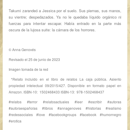
Takumi zarandeó a Jessica por el suelo. Sus piernas, sus manos,
su vientre; despedazados. Ya no le quedaba líquido orgánico ni
fuerzas para intentar escapar. Había entrado en la parte más
oscura de la lujosa suite: la cámara de los horrores.
© Anna Genovés
Revisado el 25 de junio de 2023
Imagen tomada de la red
*Relato incluido en el libro de relatos La caja pública. Asiento
propiedad intelectual 09/2015/427. Disponible en formato papel en
Amazon. ISBN-10‏: ‎ 1502468433 ISBN-13‏: ‎ 978-1502468437
#relatos #terror #relatosactuales #leer #escribir #autoras
#autoraespañolas #libros #annagenoves #historias #realismo
#redessociales #love #facebookgroups #facebook #humornegro
#erotica