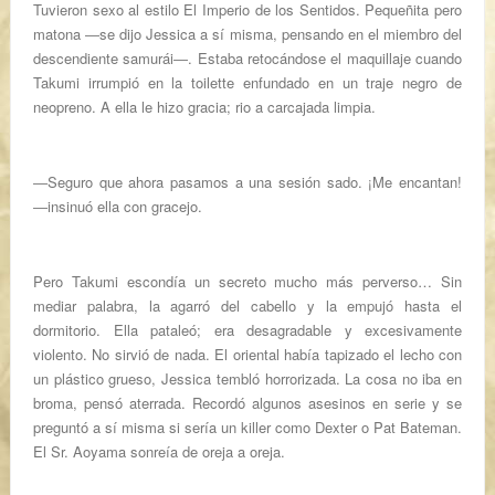
Tuvieron sexo al estilo El Imperio de los Sentidos. Pequeñita pero
matona ―se dijo Jessica a sí misma, pensando en el miembro del
descendiente samurái―. Estaba retocándose el maquillaje cuando
Takumi irrumpió en la toilette enfundado en un traje negro de
neopreno. A ella le hizo gracia; rio a carcajada limpia.
―Seguro que ahora pasamos a una sesión sado. ¡Me encantan!
―insinuó ella con gracejo.
Pero Takumi escondía un secreto mucho más perverso… Sin
mediar palabra, la agarró del cabello y la empujó hasta el
dormitorio. Ella pataleó; era desagradable y excesivamente
violento. No sirvió de nada. El oriental había tapizado el lecho con
un plástico grueso, Jessica tembló horrorizada. La cosa no iba en
broma, pensó aterrada. Recordó algunos asesinos en serie y se
preguntó a sí misma si sería un killer como
Dexter
o
Pat Bateman
.
El Sr. Aoyama sonreía de oreja a oreja.