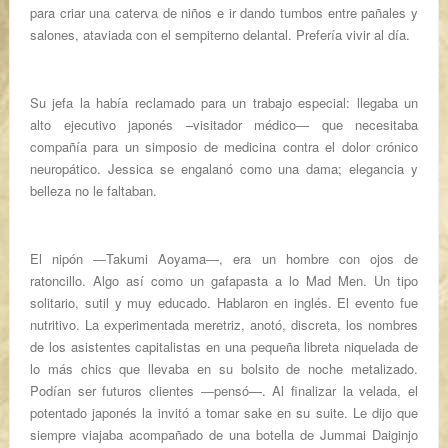
para criar una caterva de niños e ir dando tumbos entre pañales y
salones, ataviada con el sempiterno delantal. Prefería vivir al día.
Su jefa la había reclamado para un trabajo especial: llegaba un
alto ejecutivo japonés –visitador médico― que necesitaba
compañía para un simposio de medicina contra el dolor crónico
neuropático. Jessica se engalanó como una dama; elegancia y
belleza no le faltaban.
El nipón ―Takumi Aoyama―, era un hombre con ojos de
ratoncillo. Algo así como un gafapasta a lo Mad Men. Un tipo
solitario, sutil y muy educado. Hablaron en inglés. El evento fue
nutritivo. La experimentada meretriz, anotó, discreta, los nombres
de los asistentes capitalistas en una pequeña libreta niquelada de
lo más chics que llevaba en su bolsito de noche metalizado.
Podían ser futuros clientes ―pensó—. Al finalizar la velada, el
potentado japonés la invitó a tomar sake en su suite. Le dijo que
siempre viajaba acompañado de una botella de Jummai Daiginjo