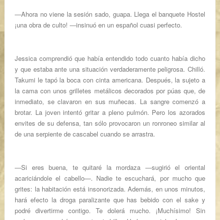
―Ahora no viene la sesión sado, guapa. Llega el banquete
Hostel
¡una obra de culto! ―insinuó en un español cuasi perfecto.
Jessica comprendió que había entendido todo cuanto había dicho
y que estaba ante una situación verdaderamente peligrosa. Chilló.
Takumi le tapó la boca con cinta americana. Después, la sujeto a
la cama con unos grilletes metálicos decorados por púas que, de
inmediato, se clavaron en sus muñecas. La sangre comenzó a
brotar. La joven intentó gritar a pleno pulmón. Pero los azorados
envites de su defensa, tan sólo provocaron un ronroneo similar al
de una serpiente de cascabel cuando se arrastra.
―Si eres buena, te quitaré la mordaza ―sugirió el oriental
acariciándole el cabello—. Nadie te escuchará, por mucho que
grites: la habitación está insonorizada. Además, en unos minutos,
hará efecto la droga paralizante que has bebido con el sake y
podré divertirme contigo. Te dolerá mucho. ¡Muchísimo! Sin