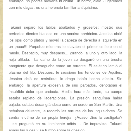
embargo, no podrás moverte ni chillar. Un horror, cielo. Jugaremos
con mis dagas, es una herencia familiar antiquísima.
Takumi separó los labios abultados y groseros; mostró sus
perfectos dientes blancos en una sonrisa sardónica. Jessica abrió
los ojos como platos y movió la cabeza de derecha a izquierda en
un ¡nooo!!! Perpetuo mientras le clavaba el primer estilete en el
muslo. Despacio, muy despacio... girando, a uno y otro lado, la
hoja afilada.
La carne de la joven se desgarró en una brecha
sangrienta que desaguaba como un torrente. El asiático lamió el
plasma del filo. Después, le seccionó los tendones de Aquiles.
Jessica dejó de resistirse: la droga había hecho efecto. Sin
embargo, la apertura excesiva de sus párpados, denotaban el
insufrible dolor que padecía. Media hora más tarde, su cuerpo
estaba repleto de laceraciones. La presión sanguínea había
bajado: estaba desangrándose como un cerdo en San Martín. Una
nebulosa delirante, le recordó las torturas de los inquisidores. Se
sentía víctima de su propia herejía. ¿Acaso Dios la castigaba?
―se preguntó en su inminente adiós―. De improviso, Takumi
apagó las luces y se tumbó sobre la cheslón.