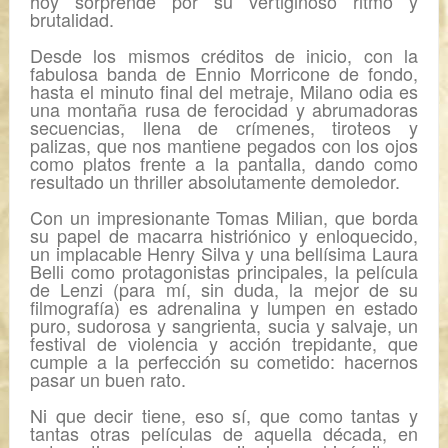
hoy sorprende por su vertiginoso ritmo y
brutalidad.
Desde los mismos créditos de inicio, con la
fabulosa banda de Ennio Morricone de fondo,
hasta el minuto final del metraje,
Milano odia
es
una montaña rusa de ferocidad y abrumadoras
secuencias, llena de crímenes, tiroteos y
palizas, que nos mantiene pegados con los ojos
como platos frente a la pantalla, dando como
resultado un thriller absolutamente demoledor.
Con un impresionante Tomas Milian, que borda
su papel de macarra histriónico y enloquecido,
un implacable Henry Silva y una bellísima Laura
Belli como protagonistas principales, la película
de Lenzi (para mí, sin duda, la mejor de su
filmografía) es adrenalina y lumpen en estado
puro, sudorosa y sangrienta, sucia y salvaje, un
festival de violencia y acción trepidante, que
cumple a la perfección su cometido: hacernos
pasar un buen rato.
Ni que decir tiene, eso sí, que como tantas y
tantas otras películas de aquella década, en