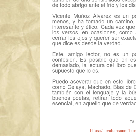
de todo abrigo ante el frío y los di
Vicente Muñoz Álvarez es un po
menos, y ha tomado un camino,
interesante y ético. Cada vez q
los versos, en ocasiones, como
cerrar los ojos y querer ser exac
que dice es desde la verdad.
Este, amigo lector, no es un p
confesión. Es posible que en e
demasiado, la lectura del libro pu
supuesto que lo es.
Puedo aseverar que en este lib
como Celaya, Machado, Blas de O
también con el lenguaje y la bú
buenos poetas, retiran todo aqu
esencial, en aquello que de verdad
Ya 
https://literaturascomlibr