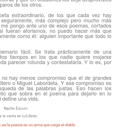
sparos de los otros.
eta extraordinario, de los que cada vez hay
 seguramente, más complejo pero mucho más
ue me pongo ante uno de esos poemas, cortados
 si fueran aforismos, no puedo hacer más que
tamente como él: alguien importante que todo lo
oemario fácil. Se trata prácticamente de una
stos tiempos en los que nadie quiere mojarse
eda parecer rotunda y contestataria. Y lo es, por
ro no hay menos compromiso que el de grandes
tero o Miguel Labordeta. Y ese compromiso es
squeda de las palabras justas. Eso hacen los
ello que sobra en el poema para dejarlo en lo
 define una vida.
Nacho Escuín
a la venta en LcLibros:
os.es/la-poesia-es-un-arma-que-carga-el-diablo