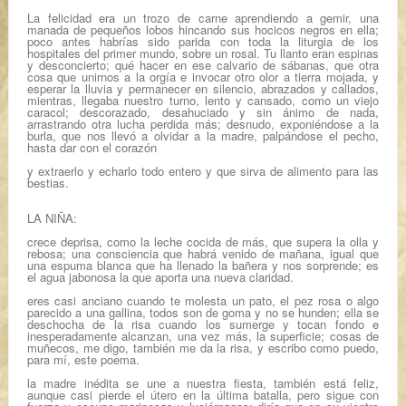
La felicidad era un trozo de carne aprendiendo a gemir, una
manada de pequeños lobos hincando sus hocicos negros en ella;
poco antes habrías sido parida con toda la liturgia de los
hospitales del primer mundo, sobre un rosal. Tu llanto eran espinas
y desconcierto; qué hacer en ese calvario de sábanas, que otra
cosa que unirnos a la orgía e invocar otro olor a tierra mojada, y
esperar la lluvia y permanecer en silencio, abrazados y callados,
mientras, llegaba nuestro turno, lento y cansado, como un viejo
caracol; descorazado, desahuciado y sin ánimo de nada,
arrastrando otra lucha perdida más; desnudo, exponiéndose a la
burla, que nos llevó a olvidar a la madre, palpándose el pecho,
hasta dar con el corazón
y extraerlo y echarlo todo entero y que sirva de alimento para las
bestias.
LA NIÑA:
crece deprisa, como la leche cocida de más, que supera la olla y
rebosa; una consciencia que habrá venido de mañana, igual que
una espuma blanca que ha llenado la bañera y nos sorprende; es
el agua jabonosa la que aporta una nueva claridad.
eres casi anciano cuando te molesta un pato, el pez rosa o algo
parecido a una gallina, todos son de goma y no se hunden; ella se
deschocha de la risa cuando los sumerge y tocan fondo e
inesperadamente alcanzan, una vez más, la superficie; cosas de
muñecos, me digo, también me da la risa, y escribo como puedo,
para mí, este poema.
la madre inédita se une a nuestra fiesta, también está feliz,
aunque casi pierde el útero en la última batalla, pero sigue con