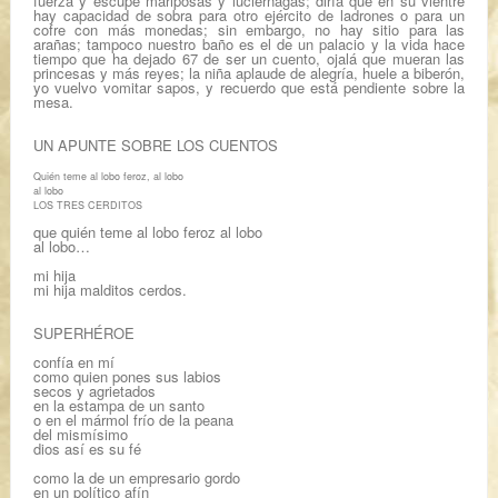
fuerza y escupe mariposas y luciérnagas; diría que en su vientre
hay capacidad de sobra para otro ejército de ladrones o para un
cofre con más monedas; sin embargo, no hay sitio para las
arañas; tampoco nuestro baño es el de un palacio y la vida hace
tiempo que ha dejado 67 de ser un cuento, ojalá que mueran las
princesas y más reyes; la niña aplaude de alegría, huele a biberón,
yo vuelvo vomitar sapos, y recuerdo que está pendiente sobre la
mesa.
UN APUNTE SOBRE LOS CUENTOS
Quién teme al lobo feroz, al lobo
al lobo
LOS TRES CERDITOS
que quién teme al lobo feroz al lobo
al lobo…
mi hija
mi hija malditos cerdos.
SUPERHÉROE
confía en mí
como quien pones sus labios
secos y agrietados
en la estampa de un santo
o en el mármol frío de la peana
del mismísimo
dios así es su fé
como la de un empresario gordo
en un político afín