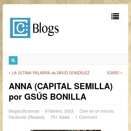
LA ÚLTIMA PALABRA de DAVID GONZÁLEZ
ÍCARO
ANNA (CAPITAL SEMILLA)
por GSÚS BONILLA
blogsculturamas
9 febrero, 2023
Cine en un minuto
,
Hankover (Resaca)
751 Views
1 Comment