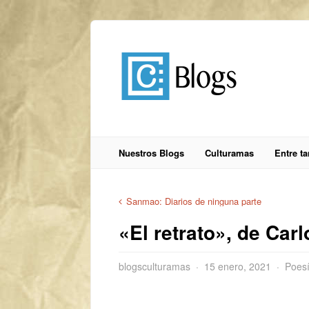
Nuestros Blogs
Culturamas
Entre t
Sanmao: Diarios de ninguna parte
«El retrato», de Car
blogsculturamas
15 enero, 2021
Poesí