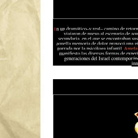
n un dramático–y real– camino de retorn
E
viajaron de nuevo al escenario de aqu
secundaria, en el que se encontraban sus
aquella memoria de dolor provocó una gig
narrada por la psicóloga infantil
Amela 
manifiesto las diversas formas de experi
generaciones del Israel contemporán
inn