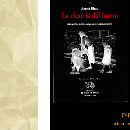
PVP:
edicion