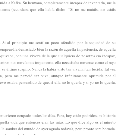
ibuida a Kafka. Su hermana, completamente incapaz de inventarla, me la
menos (recordaba que ella había dicho: “Si no me matáis, me estáis
 Si al principio me sentí un poco ofendido por la sequedad de su
 comprendía demasiado bien la razón de aquella impaciencia, de aquella
squivaba, con una viveza de la que cualquiera de nosotros era incapaz,
nosotros nos movíamos torpemente, ella necesitaba moverse como el rayo
r su último suspiro. Nunca la había visto tan viva, ni tan lúcida. Tal vez
ía, pero me pareció tan viva, aunque infinitamente oprimida por el
vo estaba persuadido de que, si ella no lo quería y si yo no lo quería,
uvieron ocupado todos los días. Pero, hoy están podridos, su historia
quella vida que entonces eran las mías. Lo que dice algo es el minuto
a, la sombra del mundo de ayer agrada todavía, pero pronto será borrada.