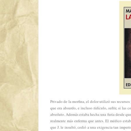
Privado de la morfina, el dolor utilizó sus recurso
que era absurdo, e incluso ridículo, sufrir, si las
absoluto. Además estaba hecha una furia desde que
realmente más enferma que antes. El médico estab
que J. le insultó, cedió a una exigencia tan imperi