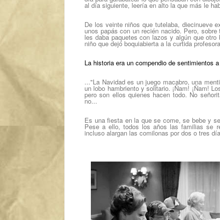
al día siguiente, leería en alto la que más le ha
De los veinte niños que tutelaba, diecinueve 
unos papás con un recién nacido. Pero, sobre to
les daba paquetes con lazos y algún que otro 
niño que dejó boquiabierta a la curtida profeso
La historia era un compendio de sentimientos a 
..."La Navidad es un juego macabro, una men
un lobo hambriento y solitario. ¡Ñam! ¡Ñam!
Los
pero son ellos quienes hacen todo. No señori
no...
Es una fiesta en la que se come, se bebe y se
Pese a ello, todos los años las familias se
incluso alargan las comilonas por dos o tres dí