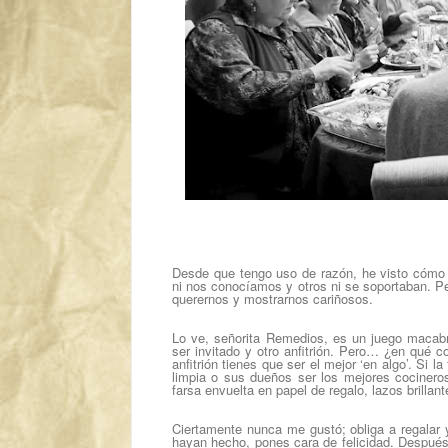
Desde que tengo uso de razón, he visto cómo n
ni nos conocíamos y otros ni se soportaban. P
querernos y mostrarnos cariñosos.
Lo ve, señorita Remedios, es un juego macabr
ser invitado y otro anfitrión. Pero… ¿en qué c
anfitrión tienes que ser el mejor ‘en algo’. Si 
limpia o sus dueños ser los mejores cocinero
farsa envuelta en papel de regalo, lazos brillan
Ciertamente nunca me gustó; obliga a regalar 
hayan hecho, pones cara de felicidad. Después,