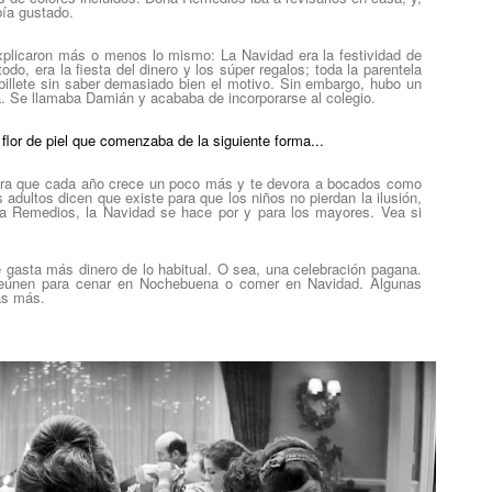
bía gustado.
explicaron más o menos lo mismo: La Navidad era la festividad de
do, era la fiesta del dinero y los súper regalos; toda la parentela
billete sin saber demasiado bien el motivo. Sin embargo, hubo un
ra. Se llamaba Damián y acababa de incorporarse al colegio.
flor de piel que comenzaba de la siguiente forma...
tira que cada año crece un poco más y te devora a bocados como
 adultos dicen que existe para que los niños no pierdan la ilusión,
ta Remedios, la Navidad se hace por y para los mayores. Vea si
 gasta más dinero de lo habitual. O sea, una celebración pagana.
 reúnen para cenar en Nochebuena o comer en Navidad. Algunas
as más.