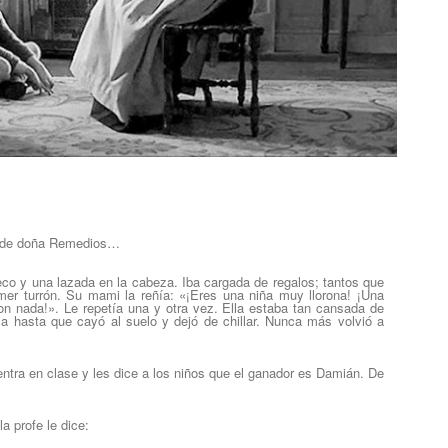
te de doña Remedios…
o y una lazada en la cabeza. Iba cargada de regalos; tantos que
omer turrón. Su mami la reñía:
«
¡Eres una niña muy llorona! ¡Una
on nada!
»
. Le repetía una y otra vez. Ella estaba tan cansada de
za hasta que cayó al suelo y dejó de chillar. Nunca más volvió a
tra en clase y les dice a los niños que el ganador es Damián. De
a profe le dice: