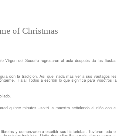
me of Christmas
io Virgen del Socorro regresaron al aula después de las fiestas
eguía con la tradición. Así que, nada más ver a sus vástagos les
arme. ¡Hala! Todos a escribir lo que significa para vosotros la
bilado.
pared quince minutos –soltó la maestra señalando al niño con el
 libretas y comenzaron a escribir sus historietas. Tuvieron todo el
s de colores incluidos. Doña Remedios iba a revisarlos en casa, y,