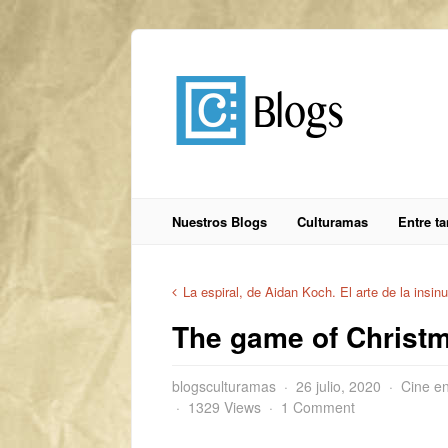
Nuestros Blogs
Culturamas
Entre t
La espiral, de Aidan Koch. El arte de la insin
The game of Christ
blogsculturamas
26 julio, 2020
Cine e
1329 Views
1 Comment