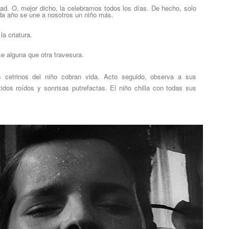
ad. O, mejor dicho, la celebramos todos los días. De hecho, solo
da año se une a nosotros un niño más.
a criatura.
e alguna que otra travesura.
cetrinos del niño cobran vida. Acto seguido, observa a sus
dos roídos y sonrisas putrefactas. El niño chilla con todas sus