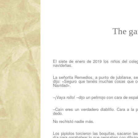
The ga
El siete de enero de 2019 los niños del coleg
navideñas.
La señorita Remedios, a punto de jubilarse, s
dijo:
«
Seguro que tenéis muchas cosas que cont
Navidad».
–¡Vaya rollo! –dijo un pelirrojo con cara de espa
–Caín eres un verdadero diablillo. Cara a la 
dedo.
No rechistó nadie más.
Los pipiolos torcieron las boquitas, sacaron las
día para garabatear lo que pensaban con dibujo