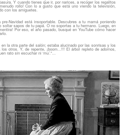
a basura. Y cuando tienes que ir, por narices, a recoger los regalitos
¡menudo rollo! Con lo a gusto que está uno viendo la televisión,
do con los amiguetes.
 pre-Navidad está insoportable. Descubres a tu mamá poniendo
o soltar sapos de tu papá. O no soportas a tu hermano. Luego, en
Y mentira! Por eso, el año pasado, busqué en YouTube cómo hacer
rlo.
n la otra parte del salón; estaba alucinado por las sonrisas y los
los otros. Y, de repente, ¡boom...!!! El árbol repleto de adornos,
en rato sin escuchar ni ‘mu’."...