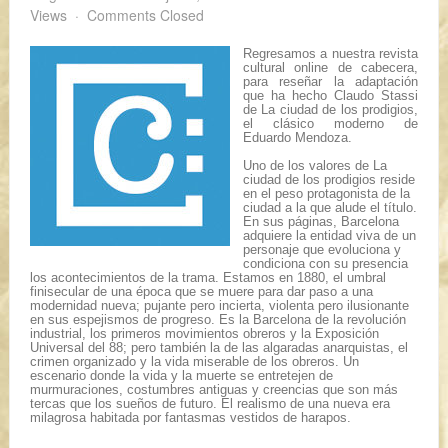
Views
Comments Closed
Regresamos a nuestra revista
cultural online de cabecera,
para reseñar la adaptación
que ha hecho
Claudo Stassi
de
La ciudad de los prodigios
,
el clásico moderno de
Eduardo Mendoza.
Uno de los valores de
La
ciudad de los prodigios
reside
en el peso protagonista de la
ciudad a la que alude el título.
En sus páginas, Barcelona
adquiere la entidad viva de un
personaje que evoluciona y
condiciona con su presencia
los acontecimientos de la trama. Estamos en 1880, el umbral
finisecular de una época que se muere para dar paso a una
modernidad nueva; pujante pero incierta, violenta pero ilusionante
en sus espejismos de progreso. Es la Barcelona de la revolución
industrial, los primeros movimientos obreros y la Exposición
Universal del 88; pero también la de las algaradas anarquistas, el
crimen organizado y la vida miserable de los obreros. Un
escenario donde la vida y la muerte se entretejen de
murmuraciones, costumbres antiguas y creencias que son más
tercas que los sueños de futuro. El realismo de una nueva era
milagrosa habitada por fantasmas vestidos de harapos.