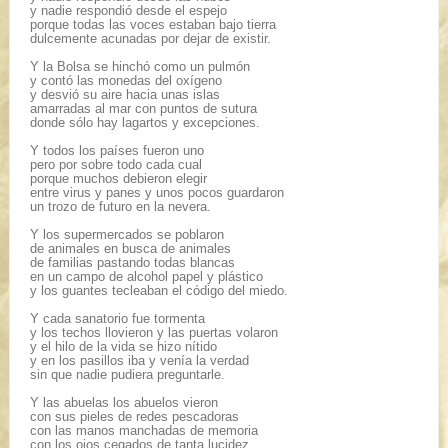
y nadie respondió desde el espejo
porque todas las voces estaban bajo tierra
dulcemente acunadas por dejar de existir.
Y la Bolsa se hinchó como un pulmón
y contó las monedas del oxígeno
y desvió su aire hacia unas islas
amarradas al mar con puntos de sutura
donde sólo hay lagartos y excepciones.
Y todos los países fueron uno
pero por sobre todo cada cual
porque muchos debieron elegir
entre virus y panes y unos pocos guardaron
un trozo de futuro en la nevera.
Y los supermercados se poblaron
de animales en busca de animales
de familias pastando todas blancas
en un campo de alcohol papel y plástico
y los guantes tecleaban el código del miedo.
Y cada sanatorio fue tormenta
y los techos llovieron y las puertas volaron
y el hilo de la vida se hizo nítido
y en los pasillos iba y venía la verdad
sin que nadie pudiera preguntarle.
Y las abuelas los abuelos vieron
con sus pieles de redes pescadoras
con las manos manchadas de memoria
con los ojos cegados de tanta lucidez