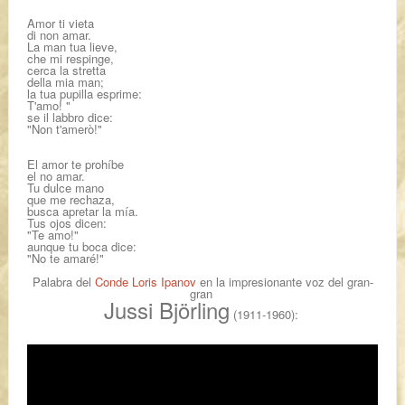
Amor ti vieta
di non amar.
La man tua lieve,
che mi respinge,
cerca la stretta
della mia man;
la tua pupilla esprime:
T'amo! "
se il labbro dice:
"Non t'amerò!"
El amor te prohíbe
el no amar.
Tu dulce mano
que me rechaza,
busca apretar la mía.
Tus ojos dicen:
"Te amo!"
aunque tu boca dice:
"No te amaré!"
Palabra del
Conde
Loris Ipanov
en la impresionante voz del gran-
gran
Jussi Björling
(1911-1960):