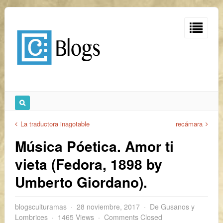
La traductora inagotable
recámara
Música Póetica. Amor ti
vieta (Fedora, 1898 by
Umberto Giordano).
blogsculturamas
28 noviembre, 2017
De Gusanos y
Lombrices
1465 Views
Comments Closed