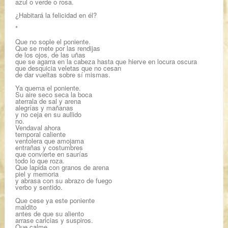
azul o verde o rosa.
¿Habitará la felicidad en él?
*
Que no sople el poniente.
Que se mete por las rendijas
de los ojos, de las uñas
que se agarra en la cabeza hasta que hierve en locura oscura
que desquicia veletas que no cesan
de dar vueltas sobre sí mismas.
Ya quema el poniente.
Su aire seco seca la boca
aterrala de sal y arena
alegrías y mañanas
y no ceja en su aullido
no.
Vendaval ahora
temporal caliente
ventolera que amojama
entrañas y costumbres
que convierte en saurías
todo lo que roza.
Que lapida con granos de arena
piel y memoria
y abrasa con su abrazo de fuego
verbo y sentido.
Que cese ya este poniente
maldito
antes de que su aliento
arrase caricias y suspiros.
Que calme