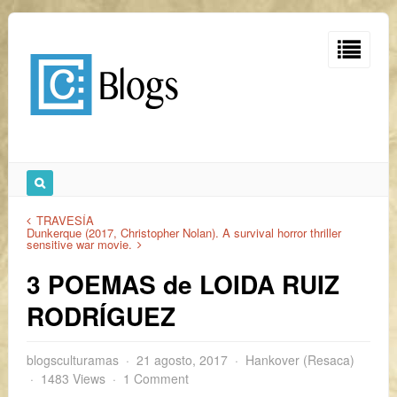
TRAVESÍA
Dunkerque (2017, Christopher Nolan). A survival horror thriller
sensitive war movie.
3 POEMAS de LOIDA RUIZ
RODRÍGUEZ
blogsculturamas
21 agosto, 2017
Hankover (Resaca)
1483 Views
1 Comment