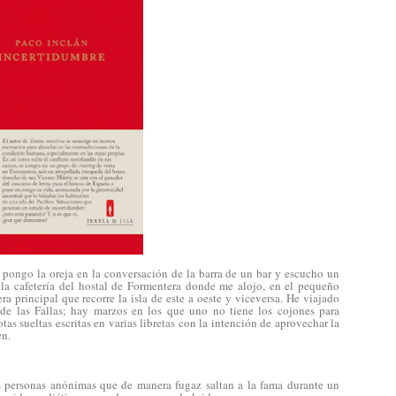
 pongo la oreja en la conversación de la barra de un bar y escucho un
la cafetería del hostal de Formentera donde me alojo, en el pequeño
a principal que recorre la isla de este a oeste y viceversa. He viajado
de las Fallas; hay marzos en los que uno no tiene los cojones para
tas sueltas escritas en varias libretas con la intención de aprovechar la
en.
sas personas anónimas que de manera fugaz saltan a la fama durante un