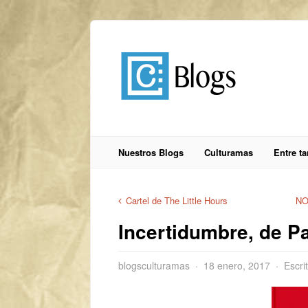
Nuestros Blogs
Culturamas
Entre t
Cartel de The Little Hours
NO
Incertidumbre, de P
blogsculturamas
18 enero, 2017
Escri