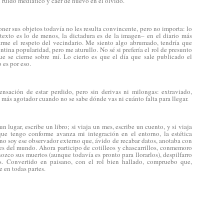
 ruido mediático y caer de nuevo en el olvido.
ner sus objetos todavía no les resulta convincente, pero no importa: lo
texto es lo de menos, la dictadura es de la imagen– en el diario más
arme el respeto del vecindario. Me siento algo abrumado, tendría que
ntina popularidad, pero me aturullo. No sé si prefería el rol de presunto
e se cierne sobre mí. Lo cierto es que el día que sale publicado el
 es por eso.
nsación de estar perdido, pero sin derivas ni milongas: extraviado,
 más agotador cuando no se sabe dónde vas ni cuánto falta para llegar.
n lugar, escribe un libro; si viaja un mes, escribe un cuento, y si viaja
que tengo conforme avanza mi integración en el entorno, la estética
no soy ese observador externo que, ávido de recabar datos, anotaba con
es del mundo. Ahora participo de cotilleos y chascarrillos, conmemoro
nozco sus muertos (aunque todavía es pronto para llorarlos), despilfarro
. Convertido en paisano, con el rol bien hallado, compruebo que,
e en todas partes.