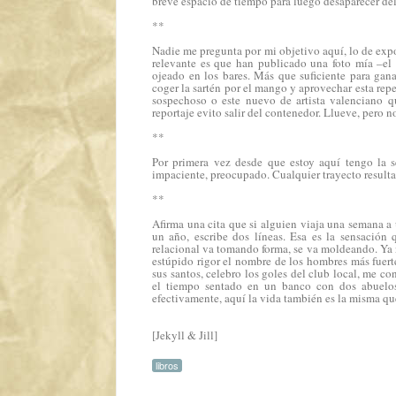
breve espacio de tiempo para luego desaparecer del
**
Nadie me pregunta por mi objetivo aquí, lo de expo
relevante es que han publicado una foto mía –el 
ojeado en los bares. Más que suficiente para gan
coger la sartén por el mango y aprovechar esta repe
sospechoso o este nuevo de
artista valenciano
qu
reportaje evito salir del contenedor. Llueve, pero no
**
Por primera vez desde que estoy aquí tengo la se
impaciente, preocupado. Cualquier trayecto resulta
**
Afirma una cita que si alguien viaja una semana a u
un año, escribe dos líneas. Esa es la sensación 
relacional va tomando forma, se va moldeando. Ya 
estúpido rigor el nombre de los hombres más fuert
sus santos, celebro los goles del club local, me co
el tiempo sentado en un banco con dos abuelos
efectivamente, aquí la vida también es la misma qu
[Jekyll & Jill]
libros