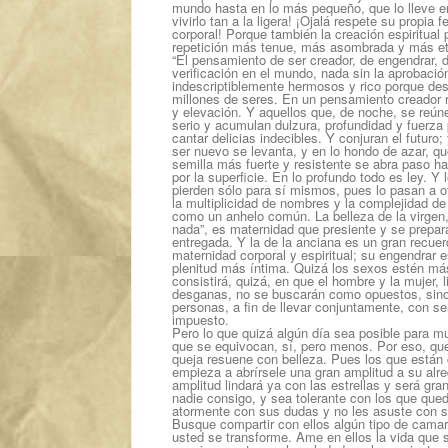
mundo hasta en lo más pequeño, que lo lleve en 
vivirlo tan a la ligera! ¡Ojalá respete su propi
corporal! Porque también la creación espiritual 
repetición más tenue, más asombrada y más ete
“El pensamiento de ser creador, de engendrar, 
verificación en el mundo, nada sin la aprobació
indescriptiblemente hermosos y rico porque des
millones de seres. En un pensamiento creador 
y elevación. Y aquellos que, de noche, se reún
serio y acumulan dulzura, profundidad y fuerza 
cantar delicias indecibles. Y conjuran el futur
ser nuevo se levanta, y en lo hondo de azar, q
semilla más fuerte y resistente se abra paso ha
por la superficie. En lo profundo todo es ley. 
pierden sólo para sí mismos, pues lo pasan a o
la multiplicidad de nombres y la complejidad d
como un anhelo común. La belleza de la virgen,
nada”, es maternidad que presiente y se prepar
entregada. Y la de la anciana es un gran recue
maternidad corporal y espiritual; su engendrar 
plenitud más íntima. Quizá los sexos estén má
consistirá, quizá, en que el hombre y la mujer,
desganas, no se buscarán como opuestos, sino
personas, a fin de llevar conjuntamente, con ser
impuesto.
Pero lo que quizá algún día sea posible para mu
que se equivocan, sí, pero menos. Por eso, que
queja resuene con belleza. Pues los que están c
empieza a abrírsele una gran amplitud a su alr
amplitud lindará ya con las estrellas y será gra
nadie consigo, y sea tolerante con los que que
atormente con sus dudas y no les asuste con s
Busque compartir con ellos algún tipo de cama
usted se transforme. Ame en ellos la vida que 