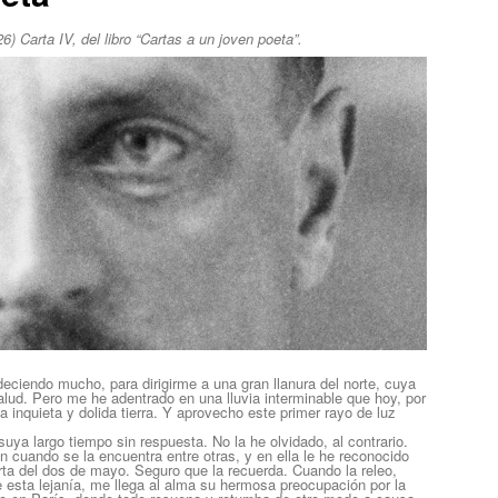
) Carta IV, del libro “Cartas a un joven poeta”.
ciendo mucho, para dirigirme a una gran llanura del norte, cuya
alud. Pero me he adentrado en una lluvia interminable que hoy, por
 inquieta y dolida tierra. Y aprovecho este primer rayo de luz
ya largo tiempo sin respuesta. No la he olvidado, al contrario.
 cuando se la encuentra entre otras, y en ella le he reconocido
ta del dos de mayo. Seguro que la recuerda. Cuando la releo,
esta lejanía, me llega al alma su hermosa preocupación por la