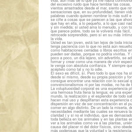
vida, aún más de lo que ya me había conmovid
del excesivo ruido que hace temblar las cosas.
vientos arrastrados desde el mar, siento que n
sensaciones que, en su profundidad, tienen vid
palabras cuando quieren nombrar lo más sutil e
se ciñe a cosas que se parecen a las que ahora 
que hay en ella, a lo pequeño, a lo que casi n
y sin medida; si usted ama lo menudo, y con to
que parece pobre, todo se le volverá más fácil,
retrocede sorprendido, pero sí en su más íntima
la vida.
Usted es tan joven, está tan lejos de toda inici
tenga paciencia con lo que no está aún resuelt
como habitaciones cerradas o libros escritos e
pueden ser dadas, porque no podría vivirlas. Y 
poco a poco, un día lejano, sin advertirlo, se a
formar y crear como una manera de vivir especia
le venga con absoluta confianza. Y siempre que
acéptelo como tal y no lo odie.
El sexo es difícil, sí. Pero todo lo que nos ha 
desde sí mismo, desde su propia posición y form
consigue encontrar una relación con lo sexual q
convencionalismos ni por las modas, no ha de 
La voluptuosidad corporal es una experiencia pl
una hermosa fruta llena la lengua; es una exper
mundo, la realización y el esplendor de todo s
hacen mal uso y despilfarran esta experiencia 
dispersión en vez de ser concentración en el p
comer en algo distinto. De un lado la miseria, d
necesidades mediante las cuales se renueva la v
claridad ( y si no el individuo, que es demasiad
toda belleza en los animales y en las plantas 
ver a los animales como ve a las plantas, unié
causa del placer ni del dolor físicos, sino obe
más poderosas que la voluntad y la resistencia.