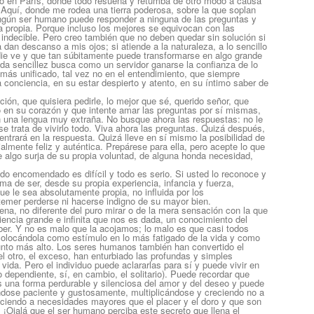
o en París, donde todo resuena y retumba de otro modo a causa
 Aquí, donde me rodea una tierra poderosa, sobre la que soplan
ingún ser humano puede responder a ninguna de las preguntas y
a propia. Porque incluso los mejores se equivocan con las
 indecible. Pero creo también que no deben quedar sin solución si
dan descanso a mis ojos; si atiende a la naturaleza, a lo sencillo
adie ve y que tan súbitamente puede transformarse en algo grande
da sencillez busca como un servidor ganarse la confianza de lo
 más unificado, tal vez no en el entendimiento, que siempre
 conciencia, en su estar despierto y atento, en su íntimo saber de
ación, que quisiera pedirle, lo mejor que sé, querido señor, que
o en su corazón y que intente amar las preguntas por sí mismas,
n una lengua muy extraña. No busque ahora las respuestas: no le
se trata de vivirlo todo. Viva ahora las preguntas. Quizá después,
dentrará en la respuesta. Quizá lleve en sí mismo la posibilidad de
lmente feliz y auténtica. Prepárese para ella, pero acepte lo que
 algo surja de su propia voluntad, de alguna honda necesidad,
sido encomendado es difícil y todo es serio. Si usted lo reconoce y
a de ser, desde su propia experiencia, infancia y fuerza,
ue le sea absolutamente propia, no influida por los
temer perderse ni hacerse indigno de su mayor bien.
ena, no diferente del puro mirar o de la mera sensación con la que
iencia grande e infinita que nos es dada, un conocimiento del
aber. Y no es malo que la acojamos; lo malo es que casi todos
colocándola como estímulo en lo más fatigado de la vida y como
unto más alto. Los seres humanos también han convertido el
el otro, el exceso, han enturbiado las profundas y simples
ida. Pero el individuo puede aclararlas para sí y puede vivir en
o dependiente, sí, en cambio, el solitario). Puede recordar que
es una forma perdurable y silenciosa del amor y del deseo y puede
ndose paciente y gustosamente, multiplicándose y creciendo no a
deciendo a necesidades mayores que el placer y el doro y que son
 ¡Ojalá que el ser humano perciba este secreto que llena el