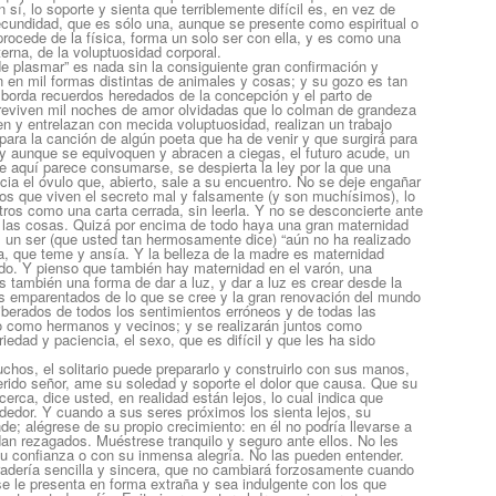
sí, lo soporte y sienta que terriblemente difícil es, en vez de
a fecundidad, que es sólo una, aunque se presente como espiritual o
procede de la física, forma un solo ser con ella, y es como una
rna, de la voluptuosidad corporal.
de plasmar” es nada sin la consiguiente gran confirmación y
n en mil formas distintas de animales y cosas; y su gozo es tan
borda recuerdos heredados de la concepción y el parto de
reviven mil noches de amor olvidadas que lo colman de grandeza
en y entrelazan con mecida voluptuosidad, realizan un trabajo
para la canción de algún poeta que ha de venir y que surgirá para
o; y aunque se equivoquen y abracen a ciegas, el futuro acude, un
ue aquí parece consumarse, se despierta la ley por la que una
cia el óvulo que, abierto, sale a su encuentro. No se deje engañar
Y los que viven el secreto mal y falsamente (y son muchísimos), lo
tros como una carta cerrada, sin leerla. Y no se desconcierte ante
e las cosas. Quizá por encima de todo haya una gran maternidad
 un ser (que usted tan hermosamente dice) “aún no ha realizado
a, que teme y ansía. Y la belleza de la madre es maternidad
rdo. Y pienso que también hay maternidad en el varón, una
es también una forma de dar a luz, y dar a luz es crear desde la
s emparentados de lo que se cree y la gran renovación del mundo
 liberados de todos los sentimientos erróneos y de todas las
 como hermanos y vecinos; y se realizarán juntos como
iedad y paciencia, el sexo, que es difícil y que les ha sido
chos, el solitario puede prepararlo y construirlo con sus manos,
rido señor, ame su soledad y soporte el dolor que causa. Que su
erca, dice usted, en realidad están lejos, lo cual indica que
ededor. Y cuando a sus seres próximos los sienta lejos, su
nde; alégrese de su propio crecimiento: en él no podría llevarse a
dan rezagados. Muéstrese tranquilo y seguro ante ellos. No les
u confianza o con su inmensa alegría. No las pueden entender.
radería sencilla y sincera, que no cambiará forzosamente cuando
se le presenta en forma extraña y sea indulgente con los que