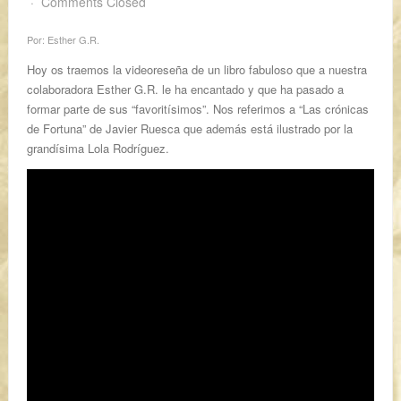
Comments Closed
Por: Esther G.R.
Hoy os traemos la videoreseña de un libro fabuloso que a nuestra
colaboradora Esther G.R. le ha encantado y que ha pasado a
formar parte de sus “favoritísimos”. Nos referimos a “Las crónicas
de Fortuna” de Javier Ruesca que además está ilustrado por la
grandísima Lola Rodríguez.