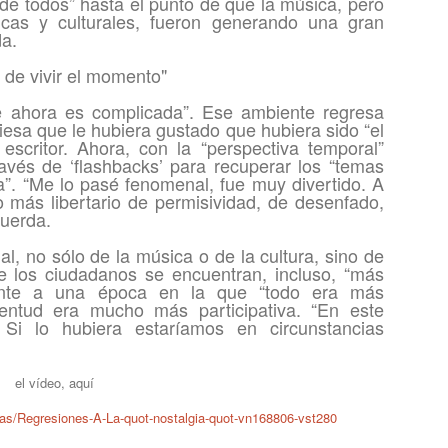
de todos” hasta el punto de que la música, pero
ticas y culturales, fueron generando una gran
da.
de vivir el momento"
e ahora es complicada”. Ese ambiente regresa
iesa que le hubiera gustado que hubiera sido “el
escritor. Ahora, con la “perspectiva temporal”
avés de ‘flashbacks’ para recuperar los “temas
a”. “Me lo pasé fenomenal, fue muy divertido. A
 más libertario de permisividad, de desenfado,
cuerda.
ual, no sólo de la música o de la cultura, sino de
e los ciudadanos se encuentran, incluso, “más
rente a una época en la que “todo era más
entud era mucho más participativa. “En este
Si lo hubiera estaríamos en circunstancias
el vídeo, aquí
icias/Regresiones-A-La-quot-nostalgia-quot-vn168806-vst280