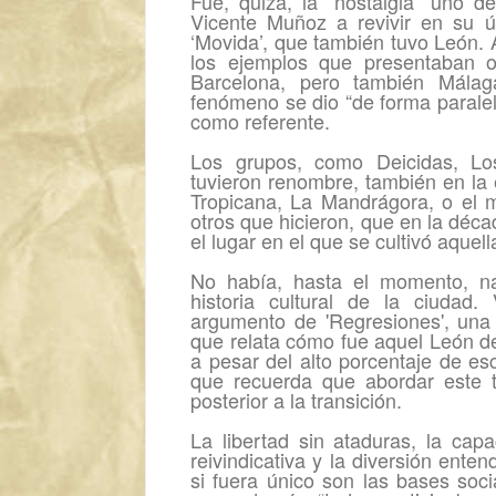
Fue, quizá, la “nostalgia” uno d
Vicente Muñoz a revivir en su úl
‘Movida’, que también tuvo León. 
los ejemplos que presentaban o
Barcelona, pero también Málaga
fenómeno se dio “de forma paralel
como referente.
Los grupos, como Deicidas, Lo
tuvieron renombre, también en la
Tropicana, La Mandrágora, o el m
otros que hicieron, que en la déca
el lugar en el que se cultivó aquell
No había, hasta el momento, na
historia cultural de la ciudad
argumento de 'Regresiones', una 
que relata cómo fue aquel León de
a pesar del alto porcentaje de escr
que recuerda que abordar este 
posterior a la transición.
La libertad sin ataduras, la cap
reivindicativa y la diversión ent
si fuera único son las bases soci