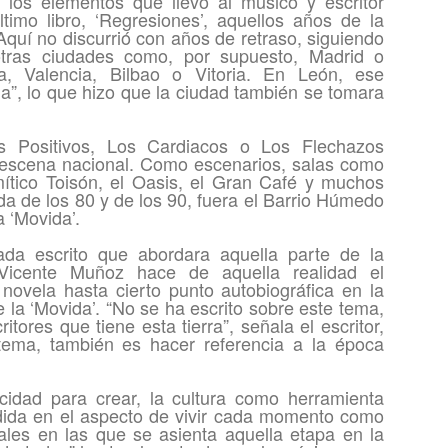
e los elementos que llevó al músico y escritor
timo libro, ‘Regresiones’, aquellos años de la
Aquí no discurrió con años de retraso, siguiendo
tras ciudades como, por supuesto, Madrid o
, Valencia, Bilbao o Vitoria. En León, ese
a”, lo que hizo que la ciudad también se tomara
s Positivos, Los Cardiacos o Los Flechazos
 escena nacional. Como escenarios, salas como
ítico Toisón, el Oasis, el Gran Café y muchos
da de los 80 y de los 90, fuera el Barrio Húmedo
a ‘Movida’.
da escrito que abordara aquella parte de la
. Vicente Muñoz hace de aquella realidad el
novela hasta cierto punto autobiográfica en la
 la ‘Movida’. “No se ha escrito sobre este tema,
itores que tiene esta tierra”, señala el escritor,
tema, también es hacer referencia a la época
acidad para crear, la cultura como herramienta
endida en el aspecto de vivir cada momento como
ales en las que se asienta aquella etapa en la