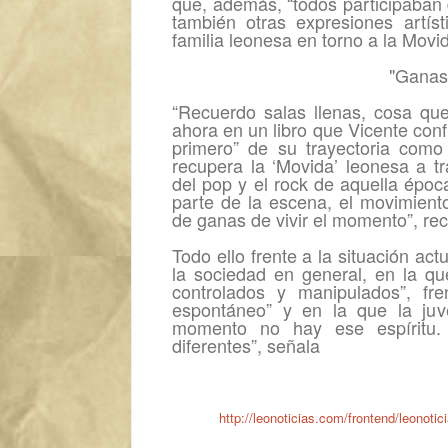
que, además, “todos participaban 
también otras expresiones artís
familia leonesa en torno a la Movi
"Ganas 
“Recuerdo salas llenas, cosa qu
ahora en un libro que Vicente conf
primero” de su trayectoria como 
recupera la ‘Movida’ leonesa a tr
del pop y el rock de aquella époc
parte de la escena, el movimiento
de ganas de vivir el momento”, re
Todo ello frente a la situación act
la sociedad en general, en la qu
controlados y manipulados”, f
espontáneo” y en la que la juv
momento no hay ese espíritu. 
diferentes”, señala
http://leonoticias.com/frontend/leonot