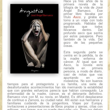
Hace ya tres años de la
primera novela de la
trilogía de la vida de José
Ángel Barrueco. Ese
primer libro llevaba por
título
Asco
, y giraba en
torno a un viaje con todo
programado. Hablaba del
egoísta que todos
llevamos dentro. Del
profundo asco que sentía
por estos pasajeros. Pero
también de la vida. Del
gozo de las pequeñas
cosas.
Esta segunda parte se
centra en la pérdida, la de
la madre enferma de
cáncer. Al igual que en
Asco
, la novela está
narrada en primera
persona, a modo de diario,
casi de notas que vas
apuntando en una
moleskine. No son buenos
tiempos para el protagonista y su familia, una serie de
desafortunados acontecimientos han ido mermando la estabilidad
que con grandes esfuerzos parecía que habían conseguido. La
enfermedad de la madre, cáncer, es el detonante definitivo.
Barrueco vive con M, su novia, en Madrid. Es difícil desplazarse
de continuo a Zamora, su ciudad natal. Allí están sus hermanos y
familiares cuidando de la progenitora. Viajes por Europa,
invitaciones a presentaciones de libros propias y ajenas, citas con
editores, son tareas que no puede descuidar uno. Pero por debajo