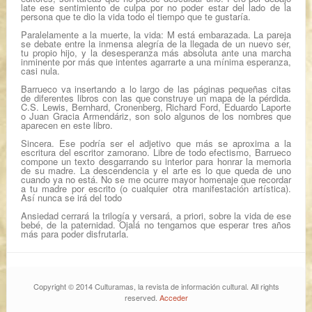
late ese sentimiento de culpa por no poder estar del lado de la
persona que te dio la vida todo el tiempo que te gustaría.
Paralelamente a la muerte, la vida: M está embarazada. La pareja
se debate entre la inmensa alegría de la llegada de un nuevo ser,
tu propio hijo, y la desesperanza más absoluta ante una marcha
inminente por más que intentes agarrarte a una mínima esperanza,
casi nula.
Barrueco va insertando a lo largo de las páginas pequeñas citas
de diferentes libros con las que construye un mapa de la pérdida.
C.S. Lewis, Bernhard, Cronenberg, Richard Ford, Eduardo Laporte
o Juan Gracia Armendáriz, son solo algunos de los nombres que
aparecen en este libro.
Sincera. Ese podría ser el adjetivo que más se aproxima a la
escritura del escritor zamorano. Libre de todo efectismo, Barrueco
compone un texto desgarrando su interior para honrar la memoria
de su madre. La descendencia y el arte es lo que queda de uno
cuando ya no está. No se me ocurre mayor homenaje que recordar
a tu madre por escrito (o cualquier otra manifestación artística).
Así nunca se irá del todo
Ansiedad
cerrará la trilogía y versará, a priori, sobre la vida de ese
bebé, de la paternidad. Ojalá no tengamos que esperar tres años
más para poder disfrutarla.
Copyright © 2014 Culturamas, la revista de información cultural. All rights
reserved.
Acceder