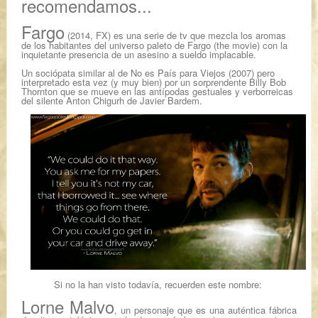
recomendamos...
Fargo
(2014, FX) es
una serie de tv
que mezcla los aromas
de los habitantes del universo paleto de
Fargo
(
the movie
) con la
inquietante presencia de un asesino a sueldo implacable.
Un sociópata similar al de
No es País para Viejos
(2007) pero
interpretado esta vez (y muy bien) por un sorprendente
Billy Bob
Thornton
que se mueve en las antípodas gestuales y verborreicas
del silente
Anton Chigurh
de
Javier Bardem.
Si no la han visto todavía, recuerden este nombre:
Lorne Malvo
,
un personaje que es una auténtica fábrica