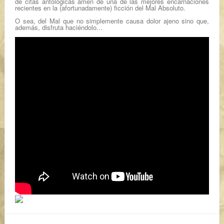
de citas antológicas amén de una de las mejores encarnaciones
recientes en la (afortunadamente) ficción del
Mal Absoluto
.
O sea, del Mal que no simplemente causa dolor ajeno sino que,
además, disfruta haciéndolo...