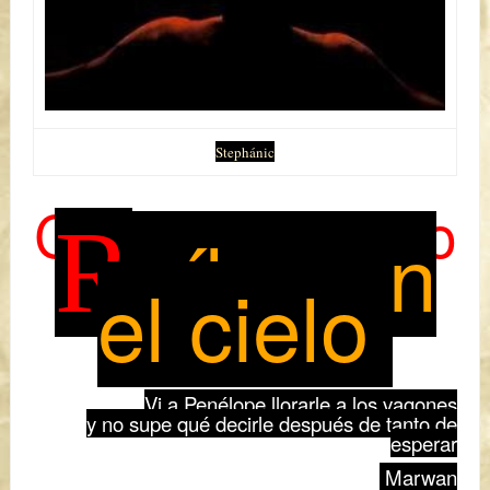
Stephánic
Carmen Moreno
R
aíles en
el cielo
Vi a Penélope llorarle a los vagones
y no supe qué decirle después de tanto de
esperar
Marwan