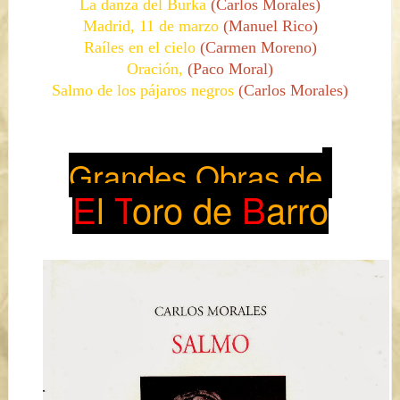
La danza del Burka
(Carlos Morales)
Madrid, 11 de marzo
(Manuel Rico)
Raíles en el cielo
(Carmen Moreno)
Oración,
(Paco Moral)
Salmo de los pájaros negros
(Carlos Morales)
Grandes Obras de
E
l
T
oro de
B
arro