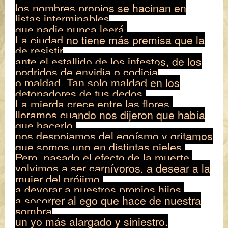
los nombres propios se hacinan en
listas interminables
que nadie nunca leerá.
La ciudad no tiene más premisa que la
de resistir
ante el estallido de los infestos, de los
podridos de envidia o codicia
o maldad. Tan solo maldad en los
detonadores de tus dedos.
La mierda crece entre las flores,
lloramos cuando nos dijeron que había
que hacerlo,
nos despojamos del egoísmo y gritamos
que somos uno en distintas pieles.
Pero, pasado el efecto de la muerte,
volvimos a ser carnívoros, a desear a la
mujer del prójimo,
a devorar a nuestros propios hijos,
a socorrer al ego que hace de nuestra
sombra
un yo más alargado y siniestro.