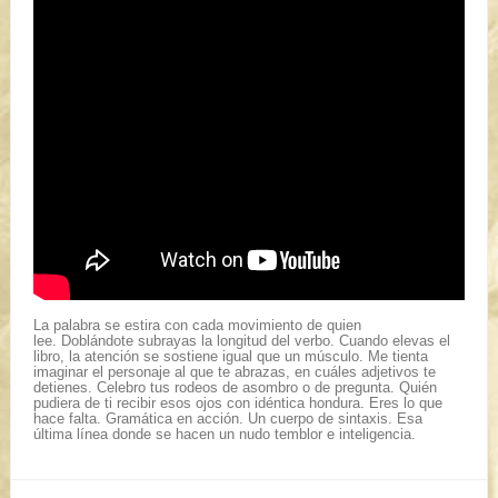
La palabra se estira con cada movimiento de quien
lee.
Doblándote subrayas la longitud del verbo. Cuando elevas el
libro, la atención se sostiene igual que un músculo.
Me tienta
imaginar el personaje al que te abrazas, en cuáles adjetivos te
detienes.
Celebro
tus
rodeos de asombro o de pregunta
.
Quién
pudiera de ti recibir esos ojos con idéntica hondura.
Eres lo que
hace falta. Gramática en acción.
Un cuerpo de sintaxis
. Esa
última línea
donde se hacen un nudo temblor e inteligencia.