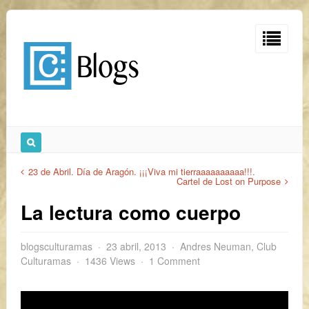
23 de Abril. Día de Aragón. ¡¡¡Viva mi tierraaaaaaaaaa!!!.
Cartel de Lost on Purpose
La lectura como cuerpo
blogsculturamas
23 abril, 2013
Andres Neuman
,
Club
Culturamas
1436 Views
1 Comment