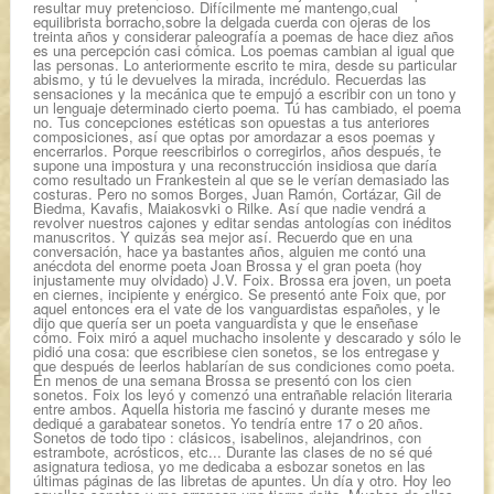
resultar muy pretencioso. Difícilmente me mantengo,cual
equilibrista borracho,sobre la delgada cuerda con ojeras de los
treinta años y considerar paleografía a poemas de hace diez años
es una percepción casi cómica. Los poemas cambian al igual que
las personas. Lo anteriormente escrito te mira, desde su particular
abismo, y tú le devuelves la mirada, incrédulo. Recuerdas las
sensaciones y la mecánica que te empujó a escribir con un tono y
un lenguaje determinado cierto poema. Tú has cambiado, el poema
no. Tus concepciones estéticas son opuestas a tus anteriores
composiciones, así que optas por amordazar a esos poemas y
encerrarlos. Porque reescribirlos o corregirlos, años después, te
supone una impostura y una reconstrucción insidiosa que daría
como resultado un Frankestein al que se le verían demasiado las
costuras. Pero no somos Borges, Juan Ramón, Cortázar, Gil de
Biedma, Kavafis, Maiakosvki o Rilke. Así que nadie vendrá a
revolver nuestros cajones y editar sendas antologías con inéditos
manuscritos. Y quizás sea mejor así. Recuerdo que en una
conversación, hace ya bastantes años, alguien me contó una
anécdota del enorme poeta Joan Brossa y el gran poeta (hoy
injustamente muy olvidado) J.V. Foix. Brossa era joven, un poeta
en ciernes, incipiente y enérgico. Se presentó ante Foix que, por
aquel entonces era el vate de los vanguardistas españoles, y le
dijo que quería ser un poeta vanguardista y que le enseñase
cómo. Foix miró a aquel muchacho insolente y descarado y sólo le
pidió una cosa: que escribiese cien sonetos, se los entregase y
que después de leerlos hablarían de sus condiciones como poeta.
En menos de una semana Brossa se presentó con los cien
sonetos. Foix los leyó y comenzó una entrañable relación literaria
entre ambos. Aquella historia me fascinó y durante meses me
dediqué a garabatear sonetos. Yo tendría entre 17 o 20 años.
Sonetos de todo tipo : clásicos, isabelinos, alejandrinos, con
estrambote, acrósticos, etc... Durante las clases de no sé qué
asignatura tediosa, yo me dedicaba a esbozar sonetos en las
últimas páginas de las libretas de apuntes. Un día y otro. Hoy leo