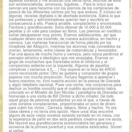
aquellos sonetos y me arrancan una tierna risita. Muchos de ellos
son existencialistas, amorosos, lúgubres... Para lo único que
servían era para hacerme con los premios de los certámenes de
poesía de los diferentes centros por los que anduve. E incluso en
algunas revistas digitales o de abortada existencia. Sabía lo que
los profesores y administradores querían leer y escribía en
consecuencia a ello. Poesía amable, complaciente y encorsetada.
Facilona y grandilocuente. Solía obtener de 10.000 a 20.000
pesetas y un vale para canjear en libros. Los premios en metálico
solían desaparecer muy pronto. Éramos adolescentes, así que
cualquier dinero era invertido, de manera automática, en hachís y
cerveza. Las mañanas transcurrían de forma plácida por los
miradores del Albayzín, mientras los alumnos más comedidos se
morían, lentamente, entre clases de matemáticas y lencerados.
Fue una época de mucho humo y cerveza, pero nunca perdimos el
precepto artístico e ideológico que nos empujaba. Éramos un
grupo de muchachos que transitaba entre el nihilismo y el
compromiso ardiente con la izquierda. Algunos de aquellos
cómplices ( seríamos 4,5,... ) hoy expone en la feria de ARCO
como reconocido pintor. Otro es guitarra y compositor de grupos
poperos con mucha proyección. Incluso llegamos a aparecer (
bueno,nosotros no, sino nuestra acción) en la prensa de Granada
y algún telediario nacional. Pues una noche, nos conjuramos para
destruir un horrible monolito que el maldito ayuntamiento había
colocado en el Mirador de San Nicolás ( paradigma de Granada) en
homenaje a una visita de Bill Clinton a dicho mirador. De todo
aquel grupo de pésimos estudiantes yo era el que, a través de
unos sonetos complacientes, proporcionaba un poco de dinero
para cubrir los vicios ; Cerveza, tabaco, libros y hachís. Yo era
clase obrera y no tenía otra opción. Hace unos días encontré
alguno de esos viejos sonetos estando sentado en mi mesa, con
la esperanza de partir en dos esta parálisis creativa que me asola.
Me fascinó esa grandilocuencia existencialista tan generosa y
excesiva de la primera juventud y sus sonetos esbozados. Sonreí
al verlos: