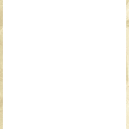
Nada más triste que un titán que llora,
Hombre-montaña encadenado a un lirio,
Que gime fuerte, que pujante implora:
Víctima propia en su fatal martirio
.
(A un poeta). (Rubén Darío
)