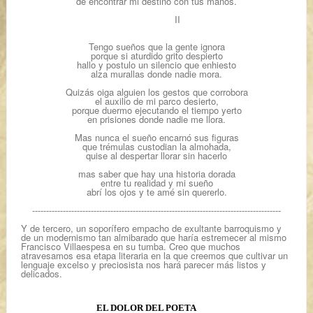
de encontrar mi destino con tus manos.
II
Tengo sueños que la gente ignora
porque si aturdido grito despierto
hallo y postulo un silencio que enhiesto
alza murallas donde nadie mora.
Quizás oiga alguien los gestos que corrobora
el auxilio de mi parco desierto,
porque duermo ejecutando el tiempo yerto
en prisiones donde nadie me llora.
Mas nunca el sueño encarnó sus figuras
que trémulas custodian la almohada,
quise al despertar llorar sin hacerlo
mas saber que hay una historia dorada
entre tu realidad y mi sueño
abrí los ojos y te amé sin quererlo.
-----------------------------------------------------------------------------------------
Y de tercero, un soporífero empacho de exultante barroquismo y
de un modernismo tan almibarado que haría estremecer al mismo
Francisco Villaespesa en su tumba. Creo que muchos
atravesamos esa etapa literaria en la que creemos que cultivar un
lenguaje excelso y preciosista nos hará parecer más listos y
delicados.
EL DOLOR DEL POETA