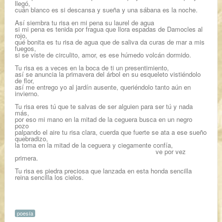
llegó,
cuán blanco es si descansa y sueña y una sábana es la noche.
Así siembra tu risa en mi pena su laurel de agua
si mi pena es tenida por fragua que llora espadas de Damocles al
rojo,
qué bonita es tu risa de agua que de saliva da curas de mar a mis
fuegos,
si se viste de circulito, amor, es ese húmedo volcán dormido.
Tu risa es a veces en la boca de ti un presentimiento,
así se anuncia la primavera del árbol en su esqueleto vistiéndolo
de flor,
así me entrego yo al jardín ausente, queriéndolo tanto aún en
invierno.
Tu risa eres tú que te salvas de ser alguien para ser tú y nada
más,
por eso mi mano en la mitad de la ceguera busca en un negro
pozo
palpando el aire tu risa clara, cuerda que fuerte se ata a ese sueño
quebradizo,
la toma en la mitad de la ceguera y ciegamente confía,
ve por vez
primera.
Tu risa es piedra preciosa que lanzada en esta honda sencilla
reina sencilla los cielos.
poesía