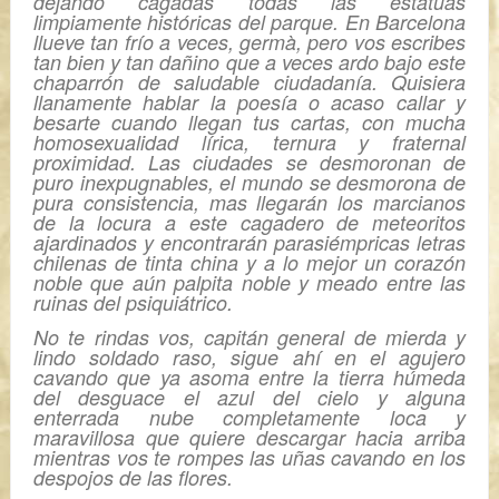
dejando cagadas todas las estatuas
limpiamente históricas del parque. En Barcelona
llueve tan frío a veces, germà, pero vos escribes
tan bien y tan dañino que a veces ardo bajo este
chaparrón de saludable ciudadanía. Quisiera
llanamente hablar la poesía o acaso callar y
besarte cuando llegan tus cartas, con mucha
homosexualidad lírica, ternura y fraternal
proximidad. Las ciudades se desmoronan de
puro inexpugnables, el mundo se desmorona de
pura consistencia, mas llegarán los marcianos
de la locura a este cagadero de meteoritos
ajardinados y encontrarán parasiémpricas letras
chilenas de tinta china y a lo mejor un corazón
noble que aún palpita noble y meado entre las
ruinas del psiquiátrico.
No te rindas vos, capitán general de mierda y
lindo soldado raso, sigue ahí en el agujero
cavando que ya asoma entre la tierra húmeda
del desguace el azul del cielo y alguna
enterrada nube completamente loca y
maravillosa que quiere descargar hacia arriba
mientras vos te rompes las uñas cavando en los
despojos de las flores.