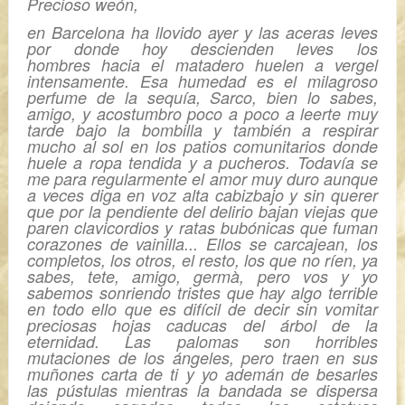
Precioso weón,
en Barcelona ha llovido ayer y las aceras leves
por donde hoy descienden leves los
hombres hacia el matadero huelen a vergel
intensamente. Esa humedad es el milagroso
perfume de la sequía, Sarco, bien lo sabes,
amigo, y acostumbro poco a poco a leerte muy
tarde bajo la bombilla y también a respirar
mucho al sol en los patios comunitarios donde
huele a ropa tendida y a pucheros. Todavía se
me para regularmente el amor muy duro aunque
a veces diga en voz alta cabizbajo y sin querer
que por la pendiente del delirio bajan viejas que
paren clavicordios y ratas bubónicas que fuman
corazones de vainilla... Ellos se carcajean, los
completos, los otros, el resto, los que no ríen, ya
sabes, tete, amigo, germà, pero vos y yo
sabemos sonriendo tristes que hay algo terrible
en todo ello que es difícil de decir sin vomitar
preciosas hojas caducas del árbol de la
eternidad. Las palomas son horribles
mutaciones de los ángeles, pero traen en sus
muñones carta de ti y yo ademán de besarles
las pústulas mientras la bandada se dispersa