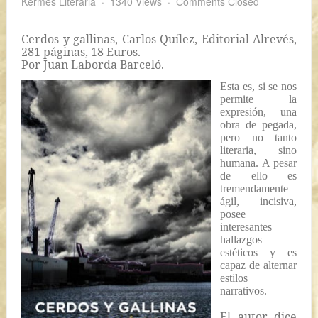
Kermés Literaria
1340 Views
Comments Closed
Cerdos y gallinas
, Carlos Quílez, Editorial Alrevés,
281 páginas, 18 Euros.
Por Juan Laborda Barceló.
Esta es, si se nos
permite la
expresión, una
obra de pegada,
pero no tanto
literaria, sino
humana. A pesar
de ello es
tremendamente
ágil, incisiva,
posee
interesantes
hallazgos
estéticos y es
capaz de alternar
estilos
narrativos.
El autor dice