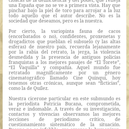
cloacas de la delincuencia y del poder, que refleja
una España que no se ve a primera vista. Hay que
pinchar bajo la piel de toro para arrojar a la luz
todo aquello que el autor describe. No es la
sociedad que deseamos, pero es la nuestra.
Por cierto, la variopinta fauna de cacos
(encorbatados o no), confidentes, proxenetas y
drogadictos que pueblan el subsuelo (y las altas
esferas) de nuestro país, recuerda lejanamente
por la rabia del retrato, la jerga, la violencia
desmedida y la presencia de antiguos policías
franquistas a los mejores pasajes de “El Torete”,
“El Vaquilla” y compañía. Aquel mundo fue
retratado magníficamente por un género
cinematográfico llamado
Cine Quinqui
, hoy
tenemos otras crónicas, aunque sean “ficticias”,
como la de Quílez.
Nuestra cicerone particular en este submundo es
la periodista Patricia Bucana, comprometida,
veraz e indomable. A través de su investigación,
contactos y vivencias observamos las mejores
lecciones de periodismo crítico, de
cuestionamiento sistemático de la situación.