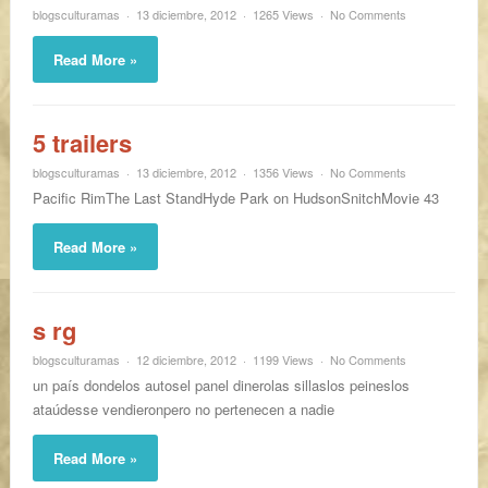
blogsculturamas
13 diciembre, 2012
1265 Views
No Comments
Read More »
5 trailers
blogsculturamas
13 diciembre, 2012
1356 Views
No Comments
Pacific RimThe Last StandHyde Park on HudsonSnitchMovie 43
Read More »
s rg
blogsculturamas
12 diciembre, 2012
1199 Views
No Comments
un país dondelos autosel panel dinerolas sillaslos peineslos
ataúdesse vendieronpero no pertenecen a nadie
Read More »