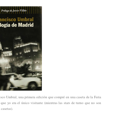
cisco Umbral, una primera edición que compré en una caseta de la Feria
que yo era el único visitante (mientras las stars de turno que no son
 casetas).