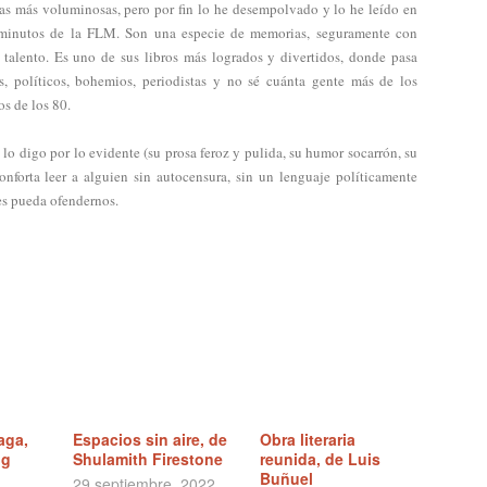
ras más voluminosas, pero por fin lo he desempolvado y lo he leído en
 minutos de la FLM. Son una especie de memorias, seguramente con
ni talento. Es uno de sus libros más logrados y divertidos, donde pasa
das, políticos, bohemios, periodistas y no sé cuánta gente más de los
os de los 80.
lo digo por lo evidente (su prosa feroz y pulida, su humor socarrón, su
onforta leer a alguien sin autocensura, sin un lenguaje políticamente
ces pueda ofendernos.
aga,
Espacios sin aire, de
Obra literaria
ng
Shulamith Firestone
reunida, de Luis
Buñuel
29 septiembre, 2022