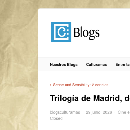
Nuestros Blogs
Culturamas
Entre t
Sense and Sensibility: 2 carteles
Trilogía de Madrid, 
blogsculturamas
29 junio, 2026
Cine e
Closed