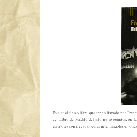
Éste es el único libro que tengo firmado por Fran
del Libro de Madrid del año no-sé-cuántos, en la 
escritores congregaban colas interminables en otras