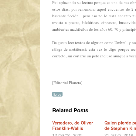
Fui aplazando su lectura porque es una de sus ob
estos días, por rememorar aquel encuentro de 2
bastante ficción... pero eso no le resta encanto 
revista a poetas, folclóricas, cineastas, buscavi
ambientes madrileños de los años 60, 70 y principi
Da gusto leer textos de alguien como Umbral, y no 
ráfaga de metáforas): esta vez lo digo porque rec
correcto, sin cortarse un pelo incluso aunque a ve
[Editorial Planeta]
libros
Related Posts
Vertedero, de Oliver
Quien pierde p
Franklin-Wallis
de Stephen Ki
12 marzo, 2025
21 mayo, 2019