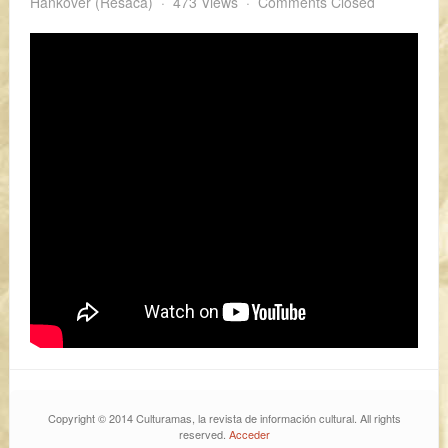
Hankover (Resaca)
473 Views
Comments Closed
Copyright © 2014 Culturamas, la revista de información cultural. All rights
reserved.
Acceder