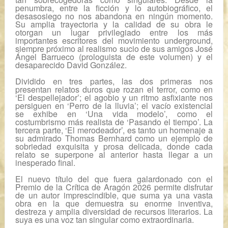
penumbra, entre la ficción y lo autobiográfico, el
desasosiego no nos abandona en ningún momento.
Su amplia trayectoria y la calidad de su obra le
otorgan un lugar privilegiado entre los más
importantes escritores del movimiento
underground
,
siempre próximo al realismo sucio de sus amigos José
Ángel Barrueco (prologuista de este volumen) y el
desaparecido David González.
Dividido en tres partes, las dos primeras nos
presentan relatos duros que rozan el terror, como en
‘El despellejador’; el agobio y un ritmo asfixiante nos
persiguen en ‘Perro de la lluvia’; el vacío existencial
se exhibe en ‘Una vida modelo’, como el
costumbrismo más realista de ‘Pasando el tiempo’. La
tercera parte, ‘El merodeador’, es tanto un homenaje a
su admirado Thomas Bernhard como un ejemplo de
sobriedad exquisita y prosa delicada, donde cada
relato se superpone al anterior hasta llegar a un
inesperado final.
El nuevo título del que fuera galardonado con el
Premio de la Crítica de Aragón 2026 permite disfrutar
de un autor imprescindible, que suma ya una vasta
obra en la que demuestra su enorme inventiva,
destreza y amplia diversidad de recursos literarios. La
suya es una voz tan singular como extraordinaria.