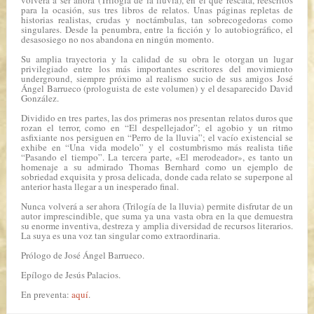
volverá a ser ahora (Trilogía de la lluvia)
, en el que rescata, reescritos
para la ocasión, sus tres libros de relatos. Unas páginas repletas de
historias realistas, crudas y noctámbulas, tan sobrecogedoras como
singulares. Desde la penumbra, entre la ficción y lo autobiográfico, el
desasosiego no nos abandona en ningún momento.
Su amplia trayectoria y la calidad de su obra le otorgan un lugar
privilegiado entre los más importantes escritores del movimiento
underground, siempre próximo al realismo sucio de sus amigos José
Ángel Barrueco (prologuista de este volumen) y el desaparecido David
González.
Dividido en tres partes, las dos primeras nos presentan relatos duros que
rozan el terror, como en “El despellejador”; el agobio y un ritmo
asfixiante nos persiguen en “Perro de la lluvia”; el vacío existencial se
exhibe en “Una vida modelo” y el costumbrismo más realista tiñe
“Pasando el tiempo”. La tercera parte, «El merodeador», es tanto un
homenaje a su admirado Thomas Bernhard como un ejemplo de
sobriedad exquisita y prosa delicada, donde cada relato se superpone al
anterior hasta llegar a un inesperado final.
Nunca volverá a ser ahora (Trilogía de la lluvia)
permite disfrutar de un
autor imprescindible, que suma ya una vasta obra en la que demuestra
su enorme inventiva, destreza y amplia diversidad de recursos literarios.
La suya es una voz tan singular como extraordinaria.
Prólogo de José Ángel Barrueco.
Epílogo de Jesús Palacios.
En preventa:
aquí
.