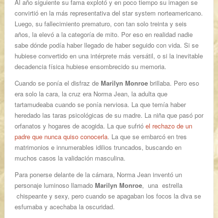
Al año siguiente su fama explotó y en poco tiempo su imagen se
convirtió en la más representativa del star system norteamericano.
Luego, su fallecimiento prematuro, con tan solo treinta y seis
años, la elevó a la categoría de mito. Por eso en realidad nadie
sabe dónde podía haber llegado de haber seguido con vida. Si se
hubiese convertido en una intérprete más versátil, o si la inevitable
decadencia física hubiese ensombrecido su memoria.
Cuando se ponía el disfraz de
Marilyn Monroe
brillaba. Pero eso
era solo la cara, la cruz era Norma Jean, la adulta que
tartamudeaba cuando se ponía nerviosa. La que temía haber
heredado las taras psicológicas de su madre. La niña que pasó por
orfanatos y hogares de acogida. La que sufrió
el rechazo de un
padre que nunca quiso conocerla
. La que se embarcó en tres
matrimonios e innumerables idilios truncados, buscando en
muchos casos la validación masculina.
Para ponerse delante de la cámara, Norma Jean inventó un
personaje luminoso llamado
Marilyn Monroe
, una estrella
chispeante y sexy, pero cuando se apagaban los focos la diva se
esfumaba y acechaba la oscuridad.