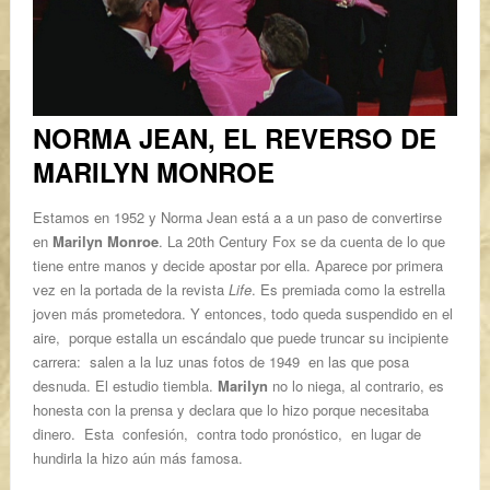
NORMA JEAN, EL REVERSO DE
MARILYN MONROE
Estamos en 1952 y Norma Jean está a a un paso de convertirse
en
Marilyn Monroe
. La 20th Century Fox se da cuenta de lo que
tiene entre manos y decide apostar por ella. Aparece por primera
vez en la portada de la revista
Life
. Es premiada como la estrella
joven más prometedora. Y entonces, todo queda suspendido en el
aire, porque estalla un escándalo que puede truncar su incipiente
carrera: salen a la luz unas fotos de 1949 en las que posa
desnuda. El estudio tiembla.
Marilyn
no lo niega, al contrario, es
honesta con la prensa y declara que lo hizo porque necesitaba
dinero. Esta confesión, contra todo pronóstico, en lugar de
hundirla la hizo aún más famosa.