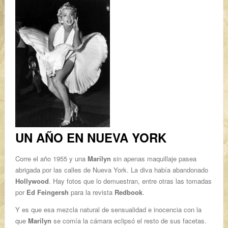
UN AÑO EN NUEVA YORK
Corre el año 1955 y una
Marilyn
sin apenas maquillaje pasea
abrigada por las calles de Nueva York. La diva había abandonado
Hollywood
. Hay fotos que lo demuestran, entre otras las tomadas
por
Ed Feingersh
para la revista
Redbook
.
Y es que esa mezcla natural de sensualidad e inocencia con la
que
Marilyn
se comía la cámara eclipsó el resto de sus facetas.