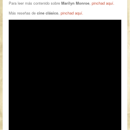
Para leer más contenido sobre
Marilyn Monroe
,
pinchad aquí.
Más reseñas de
cine clásico
,
pinchad aquí.