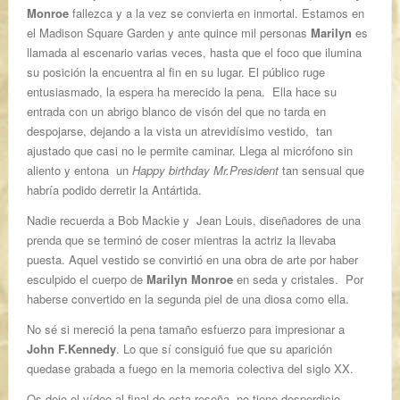
Monroe
fallezca y a la vez se convierta en inmortal. Estamos en
el Madison Square Garden y ante quince mil personas
Marilyn
es
llamada al escenario varias veces, hasta que el foco que ilumina
su posición la encuentra al fin en su lugar. El público ruge
entusiasmado, la espera ha merecido la pena. Ella hace su
entrada con un abrigo blanco de visón del que no tarda en
despojarse, dejando a la vista un atrevidísimo vestido, tan
ajustado que casi no le permite caminar. Llega al micrófono sin
aliento y entona un
Happy birthday Mr.President
tan sensual que
habría podido derretir la Antártida.
Nadie recuerda a Bob Mackie y Jean Louis, diseñadores de una
prenda que se terminó de coser mientras la actriz la llevaba
puesta. Aquel vestido se convirtió en una obra de arte por haber
esculpido el cuerpo de
Marilyn Monroe
en seda y cristales. Por
haberse convertido en la segunda piel de una diosa como ella.
No sé si mereció la pena tamaño esfuerzo para impresionar a
John F.Kennedy
. Lo que sí consiguió fue que su aparición
quedase grabada a fuego en la memoria colectiva del siglo XX.
Os dejo el vídeo al final de esta reseña, no tiene desperdicio.