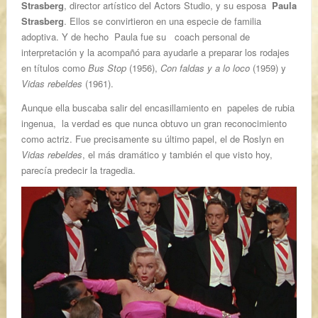
Strasberg
, director artístico del Actors Studio, y su esposa
Paula
Strasberg
. Ellos se convirtieron en una especie de familia
adoptiva. Y de hecho Paula fue su coach personal de
interpretación y la acompañó para ayudarle a preparar los rodajes
en títulos como
Bus Stop
(1956),
Con faldas y a lo loco
(1959) y
Vidas rebeldes
(1961).
Aunque ella buscaba salir del encasillamiento en papeles de rubia
ingenua, la verdad es que nunca obtuvo un gran reconocimiento
como actriz. Fue precisamente su último papel, el de Roslyn en
Vidas rebeldes
, el más dramático y también el que visto hoy,
parecía predecir la tragedia.