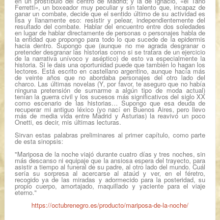
en un prostíbulo del centro de Madrid; y la de Ignacio, «el Tano
Ferretti», un boxeador muy peculiar y sin talento que, incapaz de
ganar un combate, decide que el sentido último de su actividad es
lisa y llanamente eso: resistir y pelear, independientemente del
resultado del combate. Hablar del encuentro entre dos soledades
en lugar de hablar directamente de personas o personajes habla de
la entidad que propongo para todo lo que sucede de la epidermis
hacia dentro. Supongo que (aunque no me agrada desgranar o
pretender desgranar las historias como si se tratara de un ejercicio
de la narrativa unívoco y aséptico) de esto va especialmente la
historia. Si le dais una oportunidad puede que también lo hagan los
lectores. Está escrito en castellano argentino, aunque hacía más
de veinte años que no abordaba personajes del otro lado del
charco. Las últimas novelas (Y, por favor, te aseguro que no había
ninguna pretensión de sumarme a algún tipo de moda actual)
tenían la guerra civil y los sucesos más significativos del siglo XX
como escenario de las historias… Supongo que esa deuda de
recuperar mi antiguo léxico (yo nací en Buenos Aires, pero llevo
más de media vida entre Madrid y Asturias) la reavivó un poco
Onetti, es decir, mis últimas lecturas.
Sirvan estas palabras preliminares al primer capítulo, como parte
de esta sinopsis:
"Mariposa de la noche viajó durante cuatro días y tres noches, sin
más descanso ni equipaje que la ansiosa espera del trayecto, para
asistir a tiempo al funeral de su padre, al otro lado del mundo. Cuál
sería su sorpresa al acercarse al ataúd y ver, en el féretro,
recogido ya de las miradas y adormecido para la posteridad, su
propio cuerpo, amortajado, maquillado y yaciente para el viaje
eterno."
https://octubrenegro.es/producto/mariposa-de-la-noche/