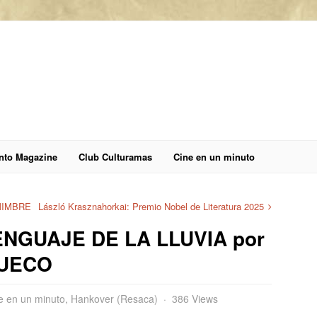
anto Magazine
Club Culturamas
Cine en un minuto
MIMBRE
László Krasznahorkai: Premio Nobel de Literatura 2025
ENGUAJE DE LA LLUVIA por
RUECO
e en un minuto
,
Hankover (Resaca)
386 Views