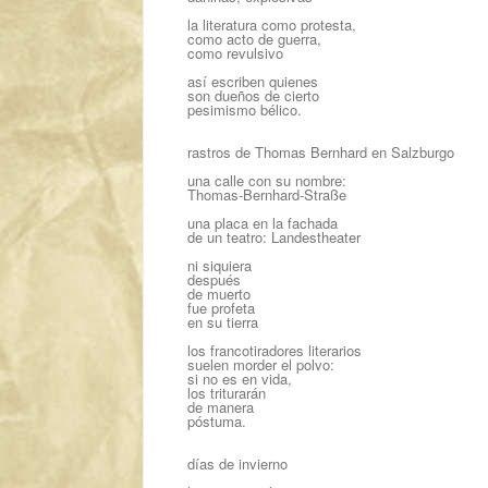
la literatura como protesta,
como acto de guerra,
como revulsivo
así escriben quienes
son dueños de cierto
pesimismo bélico.
rastros de Thomas Bernhard en Salzburgo
una calle con su nombre:
Thomas-Bernhard-Straße
una placa en la fachada
de un teatro: Landestheater
ni siquiera
después
de muerto
fue profeta
en su tierra
los francotiradores literarios
suelen morder el polvo:
si no es en vida,
los triturarán
de manera
póstuma.
días de invierno