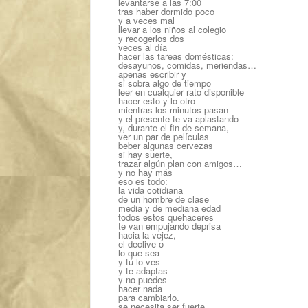
levantarse a las 7:00
tras haber dormido poco
y a veces mal
llevar a los niños al colegio
y recogerlos dos
veces al día
hacer las tareas domésticas:
desayunos, comidas, meriendas…
apenas escribir y
si sobra algo de tiempo
leer en cualquier rato disponible
hacer esto y lo otro
mientras los minutos pasan
y el presente te va aplastando
y, durante el fin de semana,
ver un par de películas
beber algunas cervezas
si hay suerte,
trazar algún plan con amigos…
y no hay más
eso es todo:
la vida cotidiana
de un hombre de clase
media y de mediana edad
todos estos quehaceres
te van empujando deprisa
hacia la vejez,
el declive o
lo que sea
y tú lo ves
y te adaptas
y no puedes
hacer nada
para cambiarlo.
se necesita ser fuerte