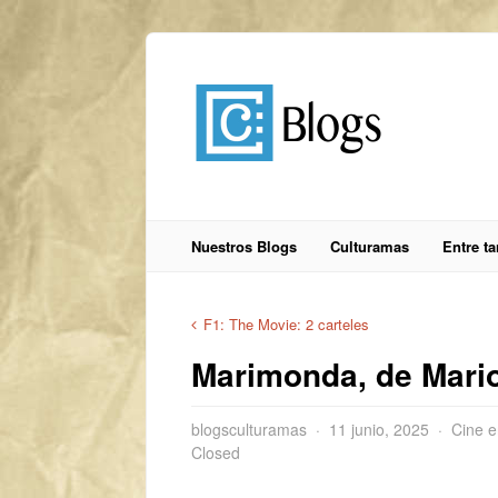
Nuestros Blogs
Culturamas
Entre t
F1: The Movie: 2 carteles
Marimonda, de Mari
blogsculturamas
11 junio, 2025
Cine e
Closed