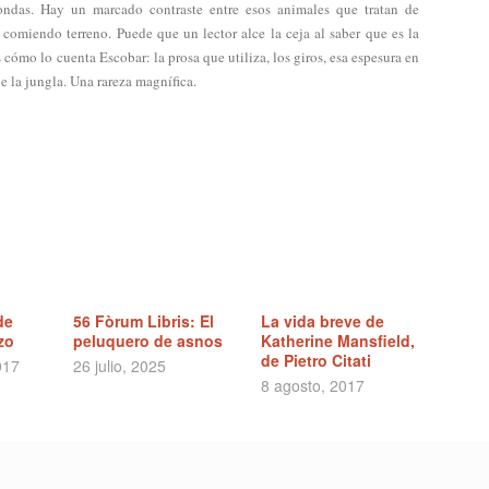
mondas. Hay un marcado contraste entre esos animales que tratan de
 comiendo terreno. Puede que un lector alce la ceja al saber que es la
 cómo lo cuenta Escobar: la prosa que utiliza, los giros, esa espesura en
de la jungla. Una rareza magnífica.
de
56 Fòrum Libris: El
La vida breve de
zo
peluquero de asnos
Katherine Mansfield,
de Pietro Citati
017
26 julio, 2025
8 agosto, 2017