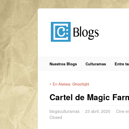
Nuestros Blogs
Culturamas
Entre t
En Aleteia: Ghostlight
Cartel de Magic Far
blogsculturamas
23 abril, 2025
Cine e
Closed